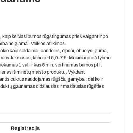
 kaip keičiasi burnos rūgštingumas prieš valgant ir po
arba neigiamai. Veiklos atlikimas.
ie kaip saldainiai, bandelės, čipsai, obuolys, guma,
riaus-lakmusas, kurio pH 5,0-7,5. Mokiniai prieš tyrimo
iekamas 1 val. ir kas 5 min. vertinamas burnos pH.
ienas iš minėtų maisto produktų. Vykdant
tis cukrus naudojamas rūgščių gamybai, dėl ko ir
duktų gaunamas didžiausias ir mažiausias rūgšties
Registracija