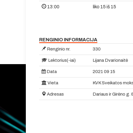
13:00
liko 15 iš 15
RENGINIO INFORMACIJA
Renginio nr.
330
Lektorius(-iai)
Lijana Dvarionaitė
Data
2021 09 15
Vieta
KVK Sveikatos moksl
Adresas
Dariaus ir Girėno g. 