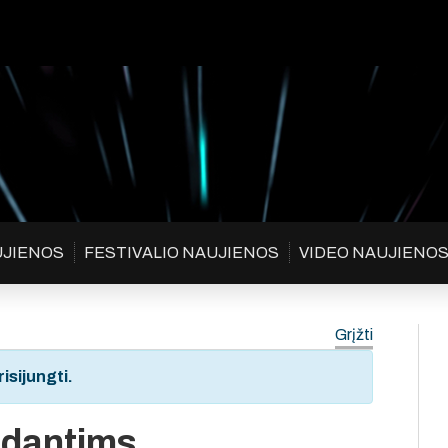
UJIENOS
FESTIVALIO NAUJIENOS
VIDEO NAUJIENO
Grįžti
isijungti.
 dantims