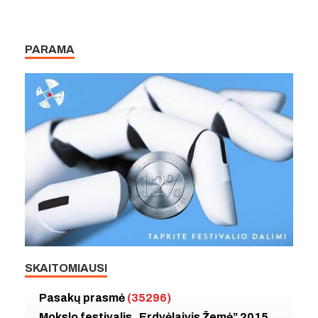
PARAMA
SKAITOMIAUSI
Pasakų prasmė
(35296)
Mokslo festivalis „Erdvėlaivis Žemė” 2015