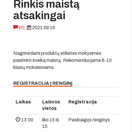
Rinkis maistą
atsakingai
(0)
,
2021 09 16
Nagrinėdami produktų etiketes mokysimės
pasirinkti sveiką maistą. Rekomenduojama 8-10
klasių moksleiviams.
REGISTRACIJA Į RENGINĮ
Laikas
Laisvos
Registracija
vietos
13:00
liko 15 iš
Pasibaigęs renginys
15