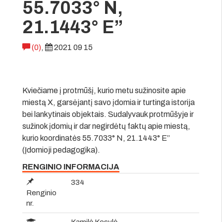
55.7033° N,
21.1443° E”
(0)
,
2021 09 15
Kviečiame į protmūšį, kurio metu sužinosite apie
miestą X, garsėjantį savo įdomia ir turtinga istorija
bei lankytinais objektais. Sudalyvauk protmūšyje ir
sužinok įdomių ir dar negirdėtų faktų apie miestą,
kurio koordinatės 55.7033° N, 21.1443° E”
(Įdomioji pedagogika).
RENGINIO INFORMACIJA
334
Renginio
nr.
Kamilė Kesylė