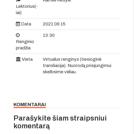
Lektorius(-
iai)
Data
2021 09 15
13:30
Renginio
pradžia
Vieta
Virtualus renginys (tiesioginė
transliacija). Nuorodą prisijungimui
skelbsime vėliau.
KOMENTARAI
Parašykite šiam straipsniui
komentarą