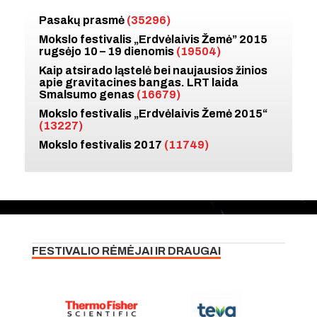
Pasakų prasmė
(35296)
Mokslo festivalis „Erdvėlaivis Žemė” 2015
rugsėjo 10 – 19 dienomis
(19504)
Kaip atsirado ląstelė bei naujausios žinios
apie gravitacines bangas. LRT laida
Smalsumo genas
(16679)
Mokslo festivalis „Erdvėlaivis Žemė 2015“
(13227)
Mokslo festivalis 2017
(11749)
FESTIVALIO RĖMĖJAI IR DRAUGAI