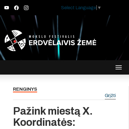
Select Language
▼
Įjungt
navig
RENGINYS
Grįžti
Pažink miestą X.
Koordinatės: