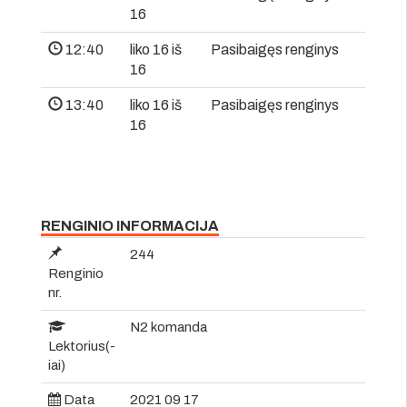
16
12:40
liko 16 iš
Pasibaigęs renginys
16
13:40
liko 16 iš
Pasibaigęs renginys
16
RENGINIO INFORMACIJA
244
Renginio
nr.
N2 komanda
Lektorius(-
iai)
Data
2021 09 17