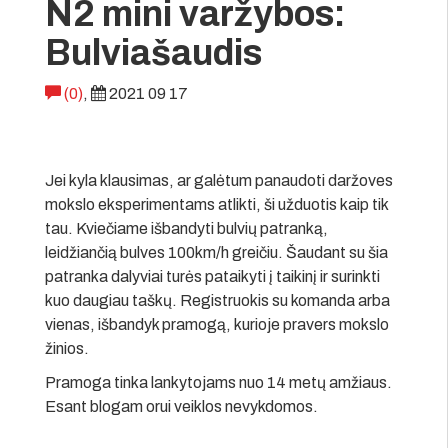
N2 mini varžybos:
Bulviašaudis
(0)
,
2021 09 17
Jei kyla klausimas, ar galėtum panaudoti daržoves
mokslo eksperimentams atlikti, ši užduotis kaip tik
tau. Kviečiame išbandyti bulvių patranką,
leidžiančią bulves 100km/h greičiu. Šaudant su šia
patranka dalyviai turės pataikyti į taikinį ir surinkti
kuo daugiau taškų. Registruokis su komanda arba
vienas, išbandyk pramogą, kurioje pravers mokslo
žinios.
Pramoga tinka lankytojams nuo 14 metų amžiaus.
Esant blogam orui veiklos nevykdomos.