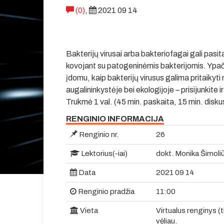
(0)
,
2021 09 14
Bakterijų virusai arba bakteriofagai gali pasi
kovojant su patogeninėmis bakterijomis. Ypač 
įdomu, kaip bakterijų virusus galima pritaikyti
augalininkystėje bei ekologijoje – prisijunkite
Trukmė 1 val. (45 min. paskaita, 15 min. diskus
RENGINIO INFORMACIJA
Renginio nr.
26
Lektorius(-iai)
dokt. Monika Šimoli
Data
2021 09 14
Renginio pradžia
11:00
Vieta
Virtualus renginys (
vėliau.