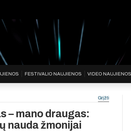
UJIENOS
FESTIVALIO NAUJIENOS
VIDEO NAUJIENO
Grįžti
as – mano draugas:
 jų nauda žmonijai