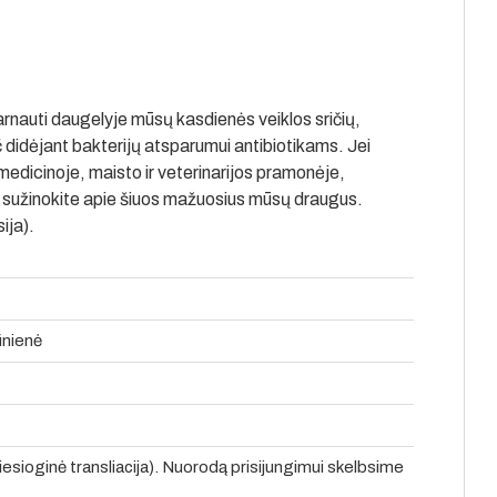
tarnauti daugelyje mūsų kasdienės veiklos sričių,
didėjant bakterijų atsparumui antibiotikams. Jei
 medicinoje, maisto ir veterinarijos pramonėje,
 ir sužinokite apie šiuos mažuosius mūsų draugus.
ija).
ūnienė
tiesioginė transliacija). Nuorodą prisijungimui skelbsime