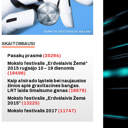
SKAITOMIAUSI
Pasakų prasmė
(35294)
Mokslo festivalis „Erdvėlaivis Žemė”
2015 rugsėjo 10 – 19 dienomis
(19496)
Kaip atsirado ląstelė bei naujausios
žinios apie gravitacines bangas.
LRT laida Smalsumo genas
(16676)
Mokslo festivalis „Erdvėlaivis Žemė
2015“
(13225)
Mokslo festivalis 2017
(11747)