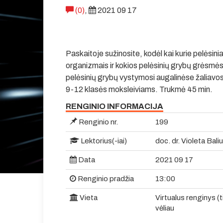
(0)
,
2021 09 17
Paskaitoje sužinosite, kodėl kai kurie pelėsinia
organizmais ir kokios pelėsinių grybų grėsmės
pelėsinių grybų vystymosi augalinėse žaliavo
9-12 klasės moksleiviams. Trukmė 45 min.
RENGINIO INFORMACIJA
Renginio nr.
199
Lektorius(-iai)
doc. dr. Violeta Bal
Data
2021 09 17
Renginio pradžia
13:00
Vieta
Virtualus renginys (
vėliau