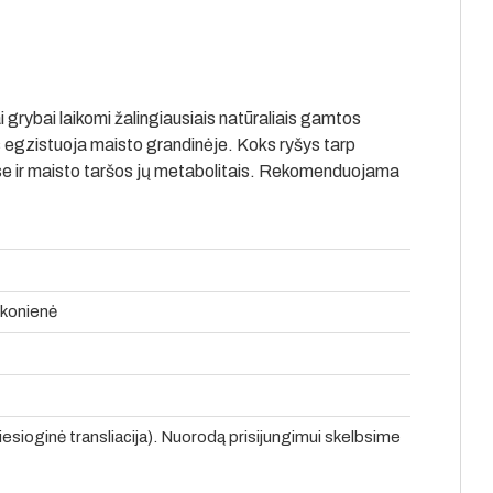
i grybai laikomi žalingiausiais natūraliais gamtos
 egzistuoja maisto grandinėje. Koks ryšys tarp
se ir maisto taršos jų metabolitais. Rekomenduojama
iukonienė
tiesioginė transliacija). Nuorodą prisijungimui skelbsime