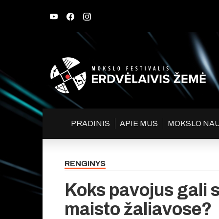
PRADINIS
APIE MUS
MOKSLO NA
RENGINYS
Koks pavojus gali 
maisto žaliavose?