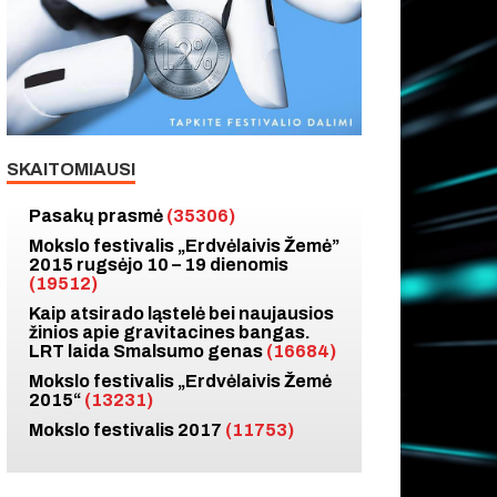
SKAITOMIAUSI
Pasakų prasmė
(35306)
Mokslo festivalis „Erdvėlaivis Žemė”
2015 rugsėjo 10 – 19 dienomis
(19512)
Kaip atsirado ląstelė bei naujausios
žinios apie gravitacines bangas.
LRT laida Smalsumo genas
(16684)
Mokslo festivalis „Erdvėlaivis Žemė
2015“
(13231)
Mokslo festivalis 2017
(11753)