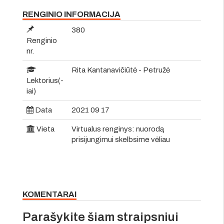
RENGINIO INFORMACIJA
380
Renginio
nr.
Rita Kantanavičiūtė - Petružė
Lektorius(-
iai)
Data
2021 09 17
Vieta
Virtualus renginys: nuorodą
prisijungimui skelbsime vėliau
KOMENTARAI
Parašykite šiam straipsniui