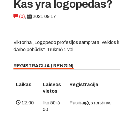
Kas yra logopedas?
(0)
,
2021 09 17
Viktorina „Logopedo profesijos samprata, veiklos ir
darbo pobūdis”. Trukmė 1 val.
REGISTRACIJA Į RENGINĮ
Laikas
Laisvos
Registracija
vietos
12:00
liko 50 iš
Pasibaigęs renginys
50