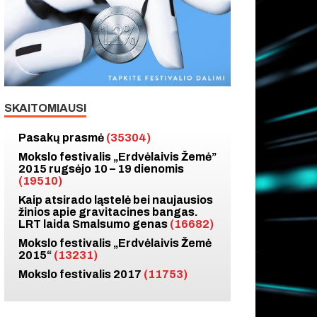
SKAITOMIAUSI
Pasakų prasmė
(35304)
Mokslo festivalis „Erdvėlaivis Žemė”
2015 rugsėjo 10 – 19 dienomis
(19510)
Kaip atsirado ląstelė bei naujausios
žinios apie gravitacines bangas.
LRT laida Smalsumo genas
(16682)
Mokslo festivalis „Erdvėlaivis Žemė
2015“
(13231)
Mokslo festivalis 2017
(11753)