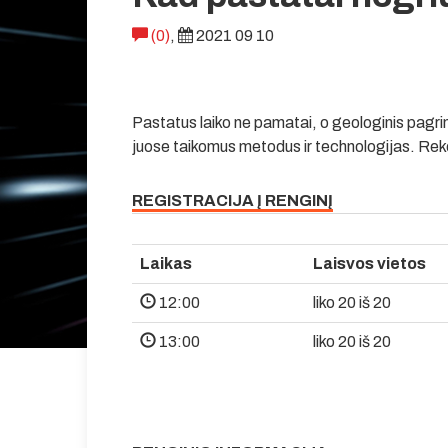
(0)
,
2021 09 10
Pastatus laiko ne pamatai, o geologinis pagrin
juose taikomus metodus ir technologijas. R
REGISTRACIJA Į RENGINĮ
Laikas
Laisvos vietos
12:00
liko 20 iš 20
13:00
liko 20 iš 20