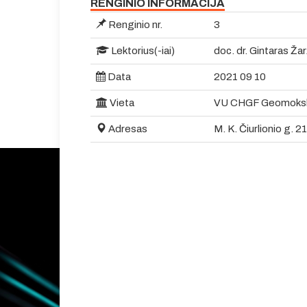
RENGINIO INFORMACIJA
Renginio nr.
3
Lektorius(-iai)
doc. dr. Gintaras Ža
Data
2021 09 10
Vieta
VU CHGF Geomokslų 
Adresas
M. K. Čiurlionio g. 21