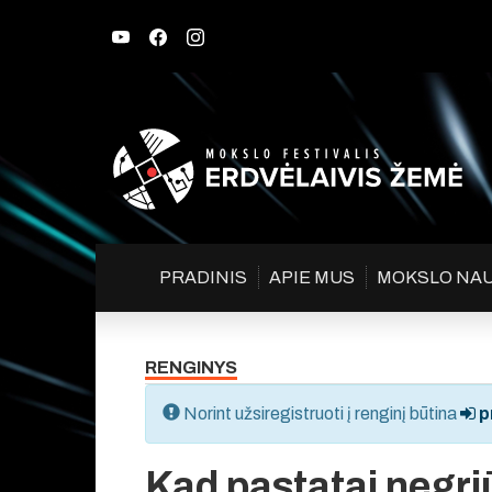
PRADINIS
APIE MUS
MOKSLO NA
RENGINYS
Norint užsiregistruoti į renginį būtina
pr
Kad pastatai negri