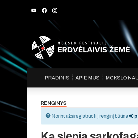
PRADINIS
APIE MUS
MOKSLO NA
RENGINYS
Norint užsiregistruoti į renginį būtina
pr
Ką slepia sarkofa