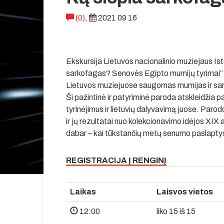
(0)
,
2021 09 16
Ekskursija Lietuvos nacionalinio muziejaus Is
sarkofagas? Senovės Egipto mumijų tyrimai“ la
Lietuvos muziejuose saugomas mumijas ir sar
Ši pažintinė ir patyriminė paroda atskleidži
tyrinėjimus ir lietuvių dalyvavimą juose. Parod
ir jų rezultatai nuo kolekcionavimo idėjos XIX 
dabar – kai tūkstančių metų senumo paslaptys
REGISTRACIJA Į RENGINĮ
Laikas
Laisvos vietos
12:00
liko 15 iš 15