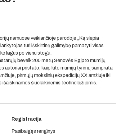
torijų namuose veikiančioje parodoje „Ką slepia
nkytojas turi išskirtinę galimybę pamatyti visas
kofagus po vienu stogu.
a pastarųjų beveik 200 metų Senovės Egipto mumijų
os autoriai pristato, kaip kito mumijų tyrimų samprata
amžiuje, pirmųjų mokslinių ekspedicijų XX amžiuje iki
 išaiškinamos šiuolaikinėmis technologijomis.
Registracija
Pasibaigęs renginys