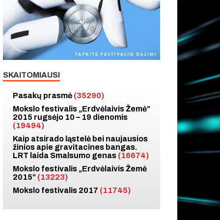
SKAITOMIAUSI
Pasakų prasmė
(35290)
Mokslo festivalis „Erdvėlaivis Žemė”
2015 rugsėjo 10 – 19 dienomis
(19494)
Kaip atsirado ląstelė bei naujausios
žinios apie gravitacines bangas.
LRT laida Smalsumo genas
(16674)
Mokslo festivalis „Erdvėlaivis Žemė
2015“
(13223)
Mokslo festivalis 2017
(11745)