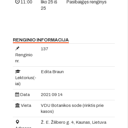
11:00
liko 25 iš
Pasibaigęs renginys
25
RENGINIO INFORMACIJA
137
Renginio
nr.
Edita Braun
Lektorius(-
iai)
Data
2021 09 14
Vieta
VDU Botanikos sode (rinktis prie
kasos)
Ž. E. Žilibero g. 4, Kaunas, Lietuva