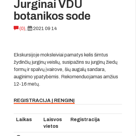
Jurginai VDU
botanikos sode
(0)
,
2021 09 14
Ekskursijoje moksleiviai pamatys kelis šimtus
žydinčių jurginų veislių, susipažins su jurginų žiedų
formų ir spalvų įvairove, šių augalų sandara,
auginimo ypatybėmis. Rekomenduojamas amžius
12-16 metų.
REGISTRACIJA Į RENGINĮ
Laikas
Laisvos
Registracija
vietos