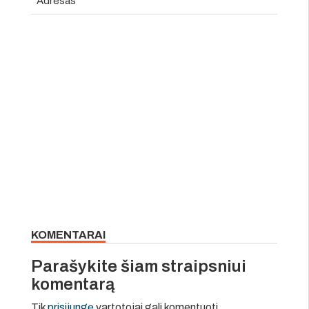
Adresas
KOMENTARAI
Parašykite šiam straipsniui
komentarą
Tik
prisijungę
vartotojai gali komentuoti.