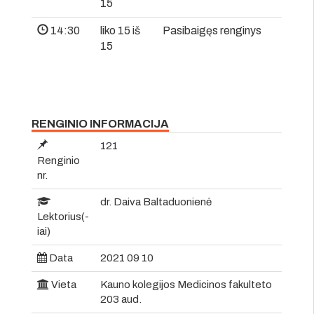
15
14:30
liko 15 iš
Pasibaigęs renginys
15
RENGINIO INFORMACIJA
121
Renginio
nr.
dr. Daiva Baltaduonienė
Lektorius(-
iai)
Data
2021 09 10
Vieta
Kauno kolegijos Medicinos fakulteto
203 aud.