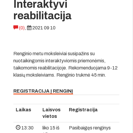
Interaktyvi
reabilitacija
(0)
,
2021 09 10
Renginio metu moksleiviai susipažins su
nuotaikingomis interaktyviomis priemonėmis,
taikomomis reabilitacijoje. Rekomenduojama 9-12
klasių moksleiviams. Renginio trukmė 45 min.
REGISTRACIJA Į RENGINĮ
Laikas
Laisvos
Registracija
vietos
13:30
liko 15 iš
Pasibaigęs renginys