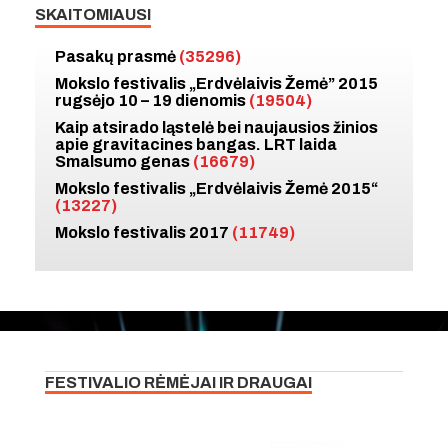
SKAITOMIAUSI
Pasakų prasmė
(35296)
Mokslo festivalis „Erdvėlaivis Žemė” 2015
rugsėjo 10 – 19 dienomis
(19504)
Kaip atsirado ląstelė bei naujausios žinios
apie gravitacines bangas. LRT laida
Smalsumo genas
(16679)
Mokslo festivalis „Erdvėlaivis Žemė 2015“
(13227)
Mokslo festivalis 2017
(11749)
FESTIVALIO RĖMĖJAI IR DRAUGAI