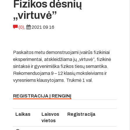
Fizikos dėsnių
„virtuvė”
(0)
,
2021 09 16
Paskaitos metu demonstruojami įvairūs fizikiniai
eksperimentai, atskleidžiama jų „virtuvė”, fizikinė
sintaksė ir gyvenimiška fizikos tiesų semantika.
Rekomenduojama 9 – 12 klasių moksleiviams ir
vyresniems klausytojams. Trukmė 1 val.
REGISTRACIJA Į RENGINĮ
Laikas
Laisvos
Registracija
vietos