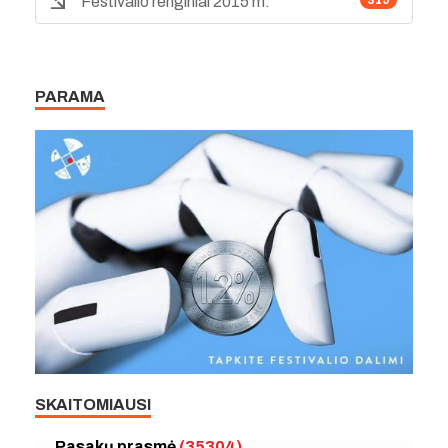
Festivalio renginiai 2015 m.
319
PARAMA
SKAITOMIAUSI
Pasakų prasmė
(35304)