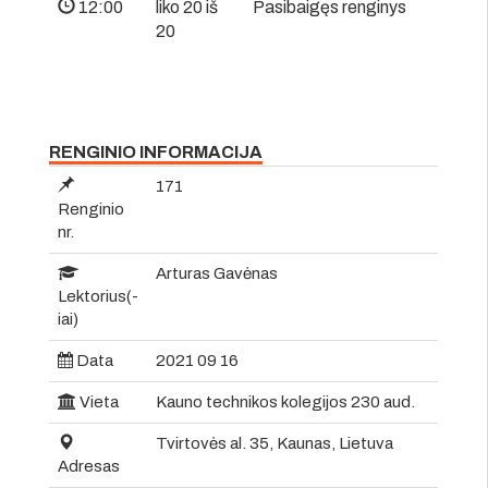
12:00
liko 20 iš
Pasibaigęs renginys
20
RENGINIO INFORMACIJA
171
Renginio
nr.
Arturas Gavėnas
Lektorius(-
iai)
Data
2021 09 16
Vieta
Kauno technikos kolegijos 230 aud.
Tvirtovės al. 35, Kaunas, Lietuva
Adresas