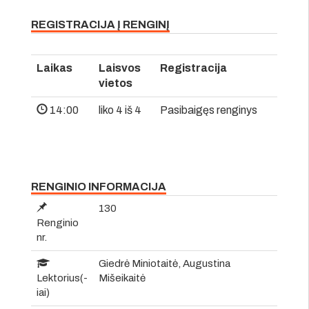
REGISTRACIJA Į RENGINĮ
Laikas
Laisvos
Registracija
vietos
14:00
liko 4 iš 4
Pasibaigęs renginys
RENGINIO INFORMACIJA
130
Renginio
nr.
Giedrė Miniotaitė, Augustina
Lektorius(-
Mišeikaitė
iai)