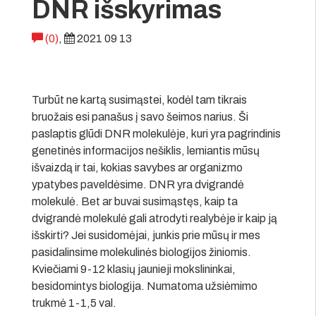
DNR išskyrimas
(0)
,
2021 09 13
Turbūt ne kartą susimąstei, kodėl tam tikrais
bruožais esi panašus į savo šeimos narius. Ši
paslaptis glūdi DNR molekulėje, kuri yra pagrindinis
genetinės informacijos nešiklis, lemiantis mūsų
išvaizdą ir tai, kokias savybes ar organizmo
ypatybes paveldėsime. DNR yra dvigrandė
molekulė. Bet ar buvai susimąstęs, kaip ta
dvigrandė molekulė gali atrodyti realybėje ir kaip ją
išskirti? Jei susidomėjai, junkis prie mūsų ir mes
pasidalinsime molekulinės biologijos žiniomis.
Kviečiami 9-12 klasių jaunieji mokslininkai,
besidomintys biologija. Numatoma užsiėmimo
trukmė 1-1,5 val.