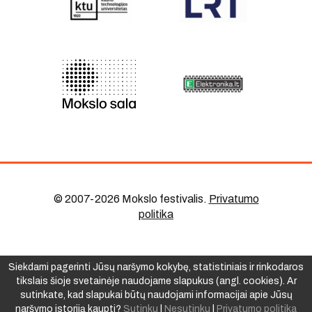
© 2007-2026 Mokslo festivalis
.
Privatumo
politika
Siekdami pagerinti Jūsų naršymo kokybę, statistiniais ir rinkodaros
tikslais šioje svetainėje naudojame slapukus (angl. cookies). Ar
sutinkate, kad slapukai būtų naudojami informacijai apie Jūsų
naršymo istoriją kaupti?
Sutinku
|
Nesutinku
|
Privatumo politika