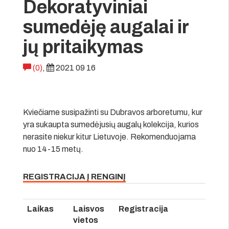
Dekoratyviniai
sumedėję augalai ir
jų pritaikymas
(0)
,
2021 09 16
Kviečiame susipažinti su Dubravos arboretumu, kur
yra sukaupta sumedėjusių augalų kolekcija, kurios
nerasite niekur kitur Lietuvoje. Rekomenduojama
nuo 14-15 metų.
REGISTRACIJA Į RENGINĮ
Laikas
Laisvos
Registracija
vietos