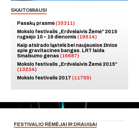
SKAITOMIAUSI
Pasakų prasmė
(35311)
Mokslo festivalis „Erdvėlaivis Žemė” 2015
rugsėjo 10 – 19 dienomis
(19514)
Kaip atsirado ląstelė bei naujausios žinios
apie gravitacines bangas. LRT laida
Smalsumo genas
(16687)
Mokslo festivalis „Erdvėlaivis Žemė 2015“
(13234)
Mokslo festivalis 2017
(11755)
FESTIVALIO RĖMĖJAI IR DRAUGAI