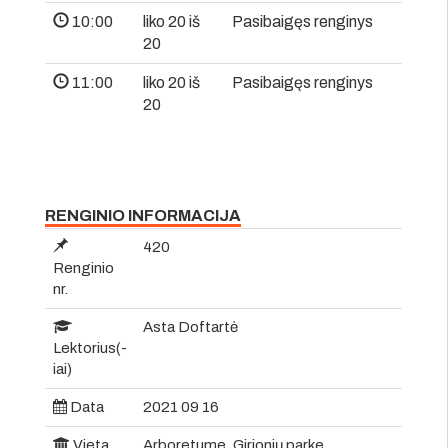
10:00
liko 20 iš
Pasibaigęs renginys
20
11:00
liko 20 iš
Pasibaigęs renginys
20
RENGINIO INFORMACIJA
420
Renginio
nr.
Asta Doftartė
Lektorius(-
iai)
Data
2021 09 16
Vieta
Arboretume, Girionių parke