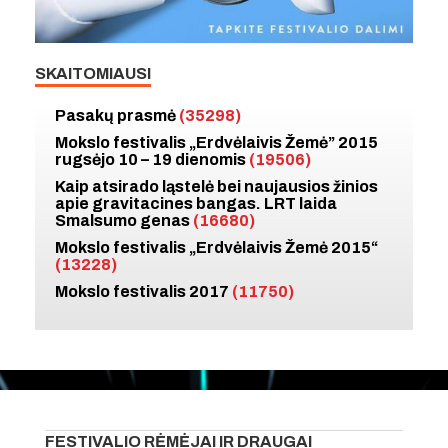
SKAITOMIAUSI
Pasakų prasmė
(35298)
Mokslo festivalis „Erdvėlaivis Žemė” 2015
rugsėjo 10 – 19 dienomis
(19506)
Kaip atsirado ląstelė bei naujausios žinios
apie gravitacines bangas. LRT laida
Smalsumo genas
(16680)
Mokslo festivalis „Erdvėlaivis Žemė 2015“
(13228)
Mokslo festivalis 2017
(11750)
FESTIVALIO RĖMĖJAI IR DRAUGAI