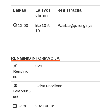
Laikas
Laisvos
Registracija
vietos
13:00
liko 10 iš
Pasibaigęs renginys
10
RENGINIO INFORMACIJA
329
Renginio
nr.
Daiva Narvilienė
Lektorius(-
iai)
Data
2021 09 15