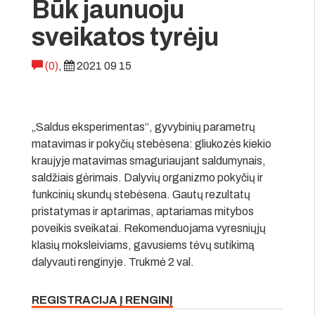
Būk jaunuoju
sveikatos tyrėju
(0)
,
2021 09 15
„Saldus eksperimentas“, gyvybinių parametrų
matavimas ir pokyčių stebėsena: gliukozės kiekio
kraujyje matavimas smaguriaujant saldumynais,
saldžiais gėrimais. Dalyvių organizmo pokyčių ir
funkcinių skundų stebėsena. Gautų rezultatų
pristatymas ir aptarimas, aptariamas mitybos
poveikis sveikatai. Rekomenduojama vyresniųjų
klasių moksleiviams, gavusiems tėvų sutikimą
dalyvauti renginyje. Trukmė 2 val.
REGISTRACIJA Į RENGINĮ