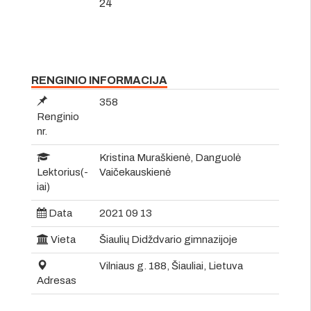
24
RENGINIO INFORMACIJA
358
Renginio
nr.
Kristina Muraškienė, Danguolė
Lektorius(-
Vaičekauskienė
iai)
Data
2021 09 13
Vieta
Šiaulių Didždvario gimnazijoje
Vilniaus g. 188, Šiauliai, Lietuva
Adresas