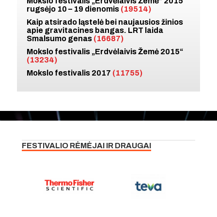
Mokslo festivalis „Erdvėlaivis Žemė” 2015
rugsėjo 10 – 19 dienomis
(19514)
Kaip atsirado ląstelė bei naujausios žinios
apie gravitacines bangas. LRT laida
Smalsumo genas
(16687)
Mokslo festivalis „Erdvėlaivis Žemė 2015“
(13234)
Mokslo festivalis 2017
(11755)
FESTIVALIO RĖMĖJAI IR DRAUGAI