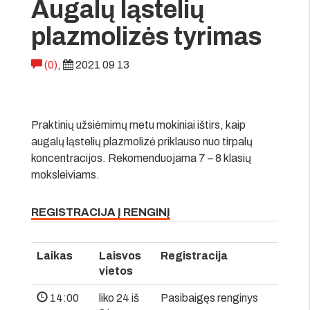
Augalų ląstelių
plazmolizės tyrimas
(0)
,
2021 09 13
Praktinių užsiėmimų metu mokiniai ištirs, kaip
augalų ląstelių plazmolizė priklauso nuo tirpalų
koncentracijos. Rekomenduojama 7 – 8 klasių
moksleiviams.
REGISTRACIJA Į RENGINĮ
Laikas
Laisvos
Registracija
vietos
14:00
liko 24 iš
Pasibaigęs renginys