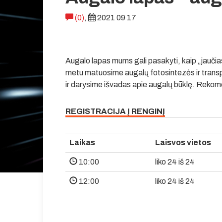
(0)
,
2021 09 17
Augalo lapas mums gali pasakyti, kaip „jaučias
metu matuosime augalų fotosintezės ir transp
ir darysime išvadas apie augalų būklę. Rek
REGISTRACIJA Į RENGINĮ
Laikas
Laisvos vietos
10:00
liko 24 iš 24
12:00
liko 24 iš 24