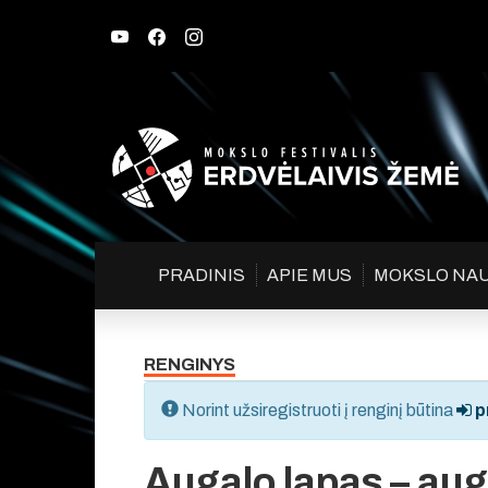
PRADINIS
APIE MUS
MOKSLO NA
RENGINYS
Norint užsiregistruoti į renginį būtina
pr
Augalo lapas – aug