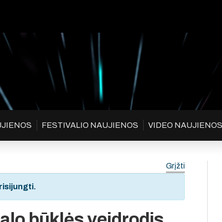
UJIENOS
FESTIVALIO NAUJIENOS
VIDEO NAUJIENO
Grįžti
isijungti.
alo būklės veidrodis