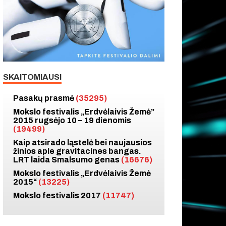
SKAITOMIAUSI
Pasakų prasmė
(35295)
Mokslo festivalis „Erdvėlaivis Žemė”
2015 rugsėjo 10 – 19 dienomis
(19499)
Kaip atsirado ląstelė bei naujausios
žinios apie gravitacines bangas.
LRT laida Smalsumo genas
(16676)
Mokslo festivalis „Erdvėlaivis Žemė
2015“
(13225)
Mokslo festivalis 2017
(11747)