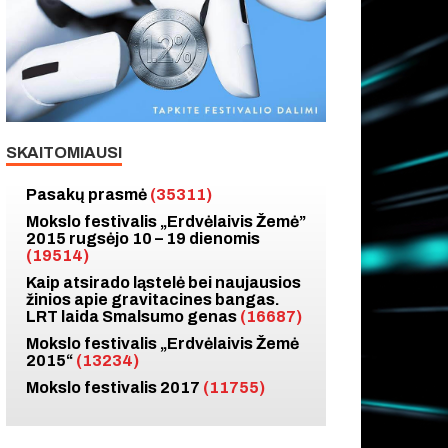
SKAITOMIAUSI
Pasakų prasmė
(35311)
Mokslo festivalis „Erdvėlaivis Žemė”
2015 rugsėjo 10 – 19 dienomis
(19514)
Kaip atsirado ląstelė bei naujausios
žinios apie gravitacines bangas.
LRT laida Smalsumo genas
(16687)
Mokslo festivalis „Erdvėlaivis Žemė
2015“
(13234)
Mokslo festivalis 2017
(11755)