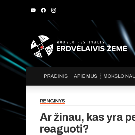
PRADINIS
APIE MUS
MOKSLO NA
RENGINYS
Ar žinau, kas yra pe
reaguoti?