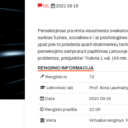
(0)
,
2021 09 16
Persekiojimas yra rimta visuomenės sveikatos 
sunkias fizines, socialines ir / ar psicholog
ypač prie to prisideda sparti skaitmeninių tech
persekiojimo samprata ir paplitimas Lietuvoje
problemos, prisijunkite! Trukmė 1 val. (45 min.
RENGINIO INFORMACIJA
Renginio nr.
72
Lektorius(-iai)
Prof. Ilona Laurinait
Data
2021 09 16
Renginio pradžia
12:00
Vieta
Virtualus renginys. 