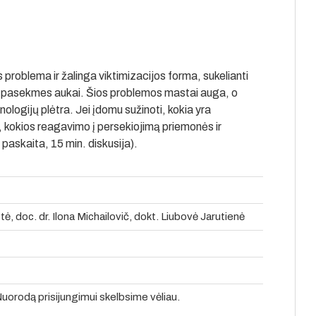
problema ir žalinga viktimizacijos forma, sukelianti
ines pasekmes aukai. Šios problemos mastai auga, o
nologijų plėtra. Jei įdomu sužinoti, kokia yra
, kokios reagavimo į persekiojimą priemonės ir
 paskaita, 15 min. diskusija).
ytė, doc. dr. Ilona Michailovič, dokt. Liubovė Jarutienė
Nuorodą prisijungimui skelbsime vėliau.