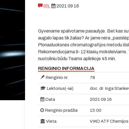
(0)
,
2021 09 16
Gyvename spalvotame pasaulyje. Bet kas sute
augalo lapas tik žalias? Ar jame nėra „pasislėpu
Plonasluoksnės chromatografijos metodu išskir
Rekomenduojama 9-12 klasių moksleiviams. Tru
nuotoliniu būdu Teams aplinkoje 45 min.
RENGINIO INFORMACIJA
Renginio nr.
78
Lektorius(-iai)
doc. dr. Inga Stanke
Data
2021 09 16
Renginio pradžia
13:00
Vieta
VIKO ATF Chemijos l