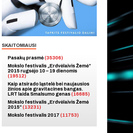
SKAITOMIAUSI
Pasakų prasmė
(35306)
Mokslo festivalis „Erdvėlaivis Žemė”
2015 rugsėjo 10 – 19 dienomis
(19512)
Kaip atsirado ląstelė bei naujausios
žinios apie gravitacines bangas.
LRT laida Smalsumo genas
(16685)
Mokslo festivalis „Erdvėlaivis Žemė
2015“
(13231)
Mokslo festivalis 2017
(11753)