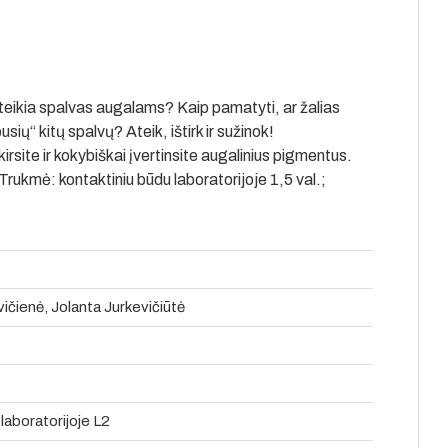
ikia spalvas augalams? Kaip pamatyti, ar žalias
sių“ kitų spalvų? Ateik, ištirk ir sužinok!
site ir kokybiškai įvertinsite augalinius pigmentus.
kmė: kontaktiniu būdu laboratorijoje 1,5 val.;
vičienė, Jolanta Jurkevičiūtė
aboratorijoje L2