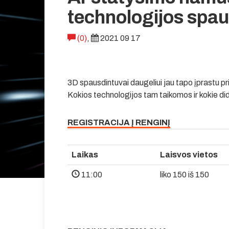
technologijos spa
(0)
,
2021 09 17
3D spausdintuvai daugeliui jau tapo įprastu
Kokios technologijos tam taikomos ir kokie didž
REGISTRACIJA Į RENGINĮ
Laikas
Laisvos vietos
11:00
liko 150 iš 150