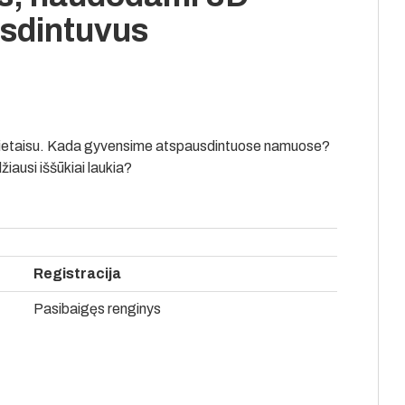
usdintuvus
 prietaisu. Kada gyvensime atspausdintuose namuose?
iausi iššūkiai laukia?
Registracija
Pasibaigęs renginys