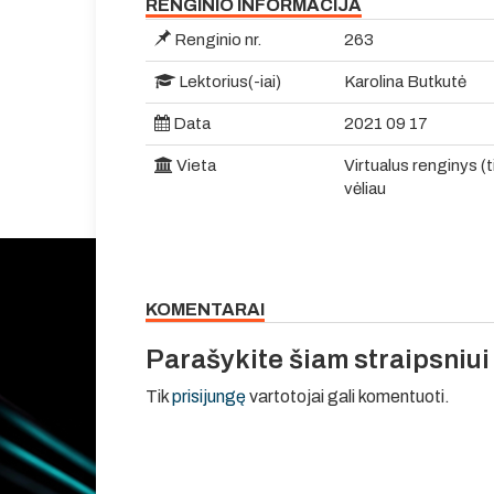
RENGINIO INFORMACIJA
Renginio nr.
263
Lektorius(-iai)
Karolina Butkutė
Data
2021 09 17
Vieta
Virtualus renginys (
vėliau
KOMENTARAI
Parašykite šiam straipsniu
Tik
prisijungę
vartotojai gali komentuoti.