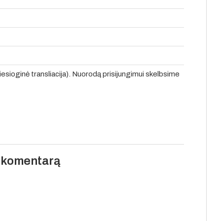
tiesioginė transliacija). Nuorodą prisijungimui skelbsime
i komentarą