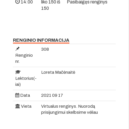
14:00
liko 150 iš
Pasibaigęs renginys
150
RENGINIO INFORMACIJA
308
Renginio
nr.
Loreta Mačėnaitė
Lektorius(-
iai)
Data
2021 09 17
Vieta
Virtualus renginys. Nuorodą
prisijungimui skelbsime vėliau