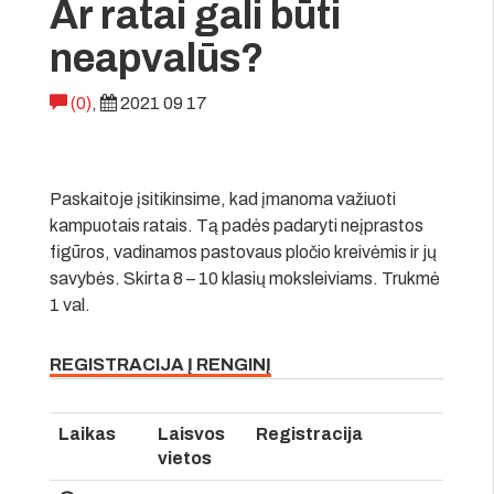
Ar ratai gali būti
neapvalūs?
(0)
,
2021 09 17
Paskaitoje įsitikinsime, kad įmanoma važiuoti
kampuotais ratais. Tą padės padaryti neįprastos
figūros, vadinamos pastovaus pločio kreivėmis ir jų
savybės. Skirta 8 – 10 klasių moksleiviams. Trukmė
1 val.
REGISTRACIJA Į RENGINĮ
Laikas
Laisvos
Registracija
vietos