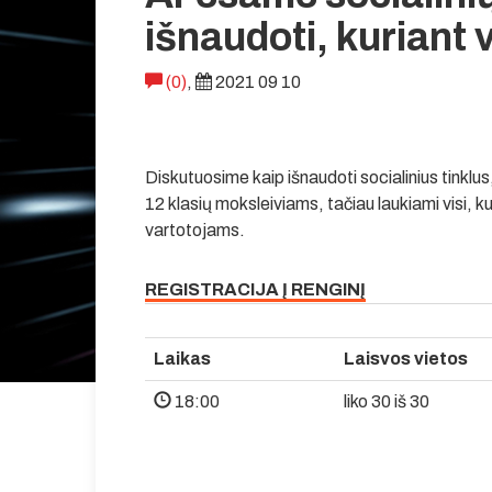
išnaudoti, kuriant 
(0)
,
2021 09 10
Diskutuosime kaip išnaudoti socialinius tinkl
12 klasių moksleiviams, tačiau laukiami visi, kur
vartotojams.
REGISTRACIJA Į RENGINĮ
Laikas
Laisvos vietos
18:00
liko 30 iš 30