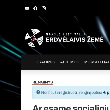
PRADINIS
APIE MUS
MOKSLO NA
RENGINYS
Norint užsiregistruoti į renginį būtina
pr
Ar esame socialinių 