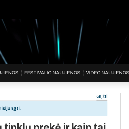
UJIENOS
FESTIVALIO NAUJIENOS
VIDEO NAUJIENO
Grįžti
isijungti.
tinklų prekė ir kaip tai