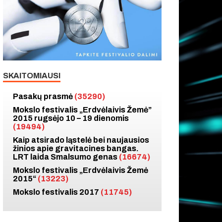
SKAITOMIAUSI
Pasakų prasmė
(35290)
Mokslo festivalis „Erdvėlaivis Žemė”
2015 rugsėjo 10 – 19 dienomis
(19494)
Kaip atsirado ląstelė bei naujausios
žinios apie gravitacines bangas.
LRT laida Smalsumo genas
(16674)
Mokslo festivalis „Erdvėlaivis Žemė
2015“
(13223)
Mokslo festivalis 2017
(11745)