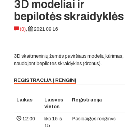
3D modeliai ir
bepilotės skraidyklės
(0)
,
2021 09 16
3D skaitmeninių žemės paviršiaus modelių kūrimas,
naudojant bepilotes skraidykles (dronus).
REGISTRACIJA Į RENGINĮ
Laikas
Laisvos
Registracija
vietos
12:00
liko 15 iš
Pasibaigęs renginys
15