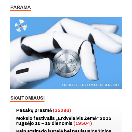
PARAMA
SKAITOMIAUSI
Pasakų prasmė
(35296)
Mokslo festivalis „Erdvėlaivis Žemė” 2015
rugsėjo 10 – 19 dienomis
(19504)
Kaip atsirado ląstelė bei naujausios žinios