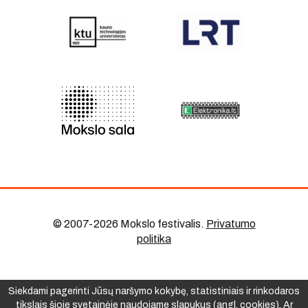
© 2007-2026 Mokslo festivalis
.
Privatumo
politika
Siekdami pagerinti Jūsų naršymo kokybę, statistiniais ir rinkodaros
tikslais šioje svetainėje naudojame slapukus (angl. cookies). Ar