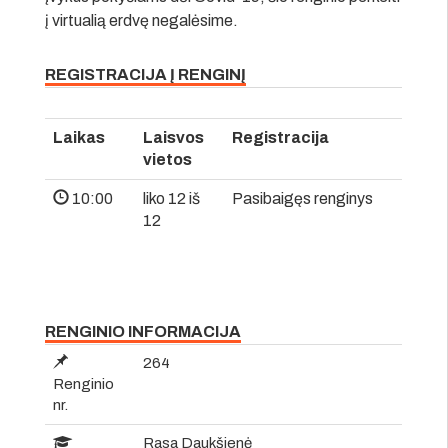
į virtualią erdvę negalėsime.
REGISTRACIJA Į RENGINĮ
Laikas
Laisvos
Registracija
vietos
10:00
liko 12 iš
Pasibaigęs renginys
12
RENGINIO INFORMACIJA
264
Renginio
nr.
Rasa Daukšienė