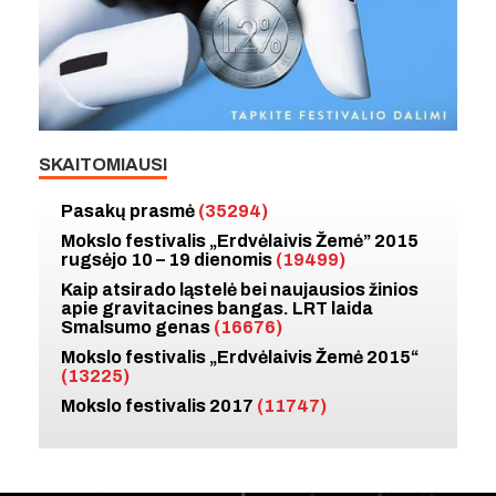
SKAITOMIAUSI
Pasakų prasmė
(35294)
Mokslo festivalis „Erdvėlaivis Žemė” 2015
rugsėjo 10 – 19 dienomis
(19499)
Kaip atsirado ląstelė bei naujausios žinios
apie gravitacines bangas. LRT laida
Smalsumo genas
(16676)
Mokslo festivalis „Erdvėlaivis Žemė 2015“
(13225)
Mokslo festivalis 2017
(11747)