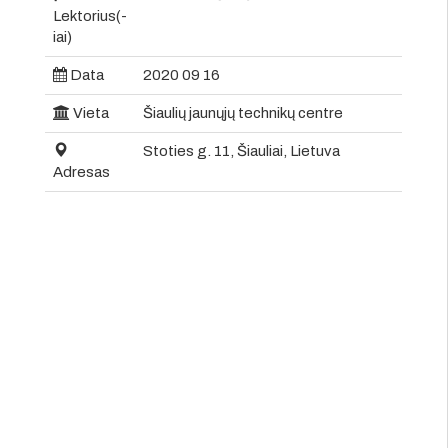
Lektorius(-
iai)
Data
2020 09 16
Vieta
Šiaulių jaunųjų technikų centre
Stoties g. 11, Šiauliai, Lietuva
Adresas