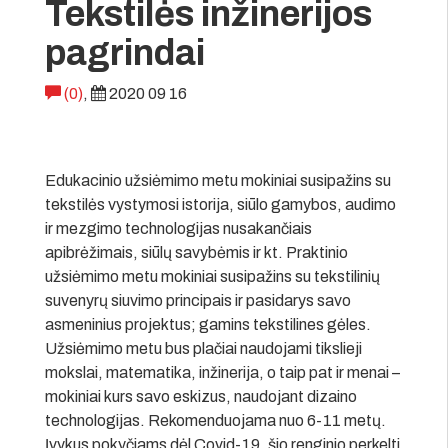
Tekstilės inžinerijos
pagrindai
(0)
,
2020 09 16
Edukacinio užsiėmimo metu mokiniai susipažins su
tekstilės vystymosi istorija, siūlo gamybos, audimo
ir mezgimo technologijas nusakančiais
apibrėžimais, siūlų savybėmis ir kt. Praktinio
užsiėmimo metu mokiniai susipažins su tekstilinių
suvenyrų siuvimo principais ir pasidarys savo
asmeninius projektus; gamins tekstilines gėles.
Užsiėmimo metu bus plačiai naudojami tikslieji
mokslai, matematika, inžinerija, o taip pat ir menai –
mokiniai kurs savo eskizus, naudojant dizaino
technologijas. Rekomenduojama nuo 6-11 metų.
Įvykus pokyčiams dėl Covid-19, šio renginio perkelti