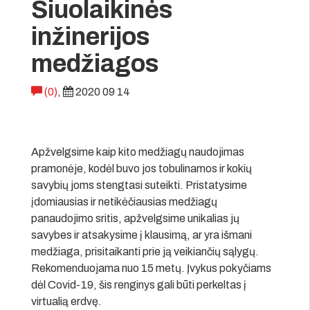
Šiuolaikinės
inžinerijos
medžiagos
(0)
,
2020 09 14
Apžvelgsime kaip kito medžiagų naudojimas
pramonėje, kodėl buvo jos tobulinamos ir kokių
savybių joms stengtasi suteikti. Pristatysime
įdomiausias ir netikėčiausias medžiagų
panaudojimo sritis, apžvelgsime unikalias jų
savybes ir atsakysime į klausimą, ar yra išmani
medžiaga, prisitaikanti prie ją veikiančių sąlygų.
Rekomenduojama nuo 15 metų. Įvykus pokyčiams
dėl Covid-19, šis renginys gali būti perkeltas į
virtualią erdvę.