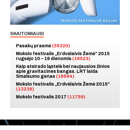
SKAITOMIAUSI
Pasakų prasmė
(35320)
Mokslo festivalis „Erdvėlaivis Žemė” 2015
rugsėjo 10 – 19 dienomis
(19523)
Kaip atsirado ląstelė bei naujausios žinios
apie gravitacines bangas. LRT laida
Smalsumo genas
(16694)
Mokslo festivalis „Erdvėlaivis Žemė 2015“
(13239)
Mokslo festivalis 2017
(11759)