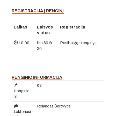
REGISTRACIJA Į RENGINĮ
Laikas
Laisvos
Registracija
vietos
10:00
liko 30 iš
Pasibaigęs renginys
30
RENGINIO INFORMACIJA
63
Renginio
nr.
Rolandas Šertvytis
Lektorius(-