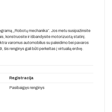
programą „Robotų mechanika”. Jos metu susipažinsite
s, konstruosite ir išbandysite motorizuotą statinį.
ktra varomus automobilius su paleidimo bei pavaros
is renginys gali būti perkeltas į virtualią erdvę.
Registracija
Pasibaigęs renginys