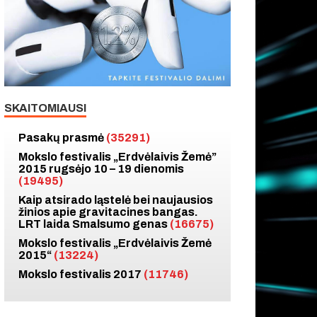
SKAITOMIAUSI
Pasakų prasmė
(35291)
Mokslo festivalis „Erdvėlaivis Žemė”
2015 rugsėjo 10 – 19 dienomis
(19495)
Kaip atsirado ląstelė bei naujausios
žinios apie gravitacines bangas.
LRT laida Smalsumo genas
(16675)
Mokslo festivalis „Erdvėlaivis Žemė
2015“
(13224)
Mokslo festivalis 2017
(11746)