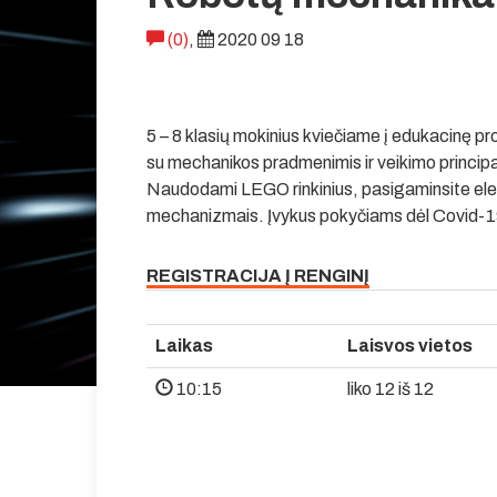
(0)
,
2020 09 18
5 – 8 klasių mokinius kviečiame į edukacinę 
su mechanikos pradmenimis ir veikimo principai
Naudodami LEGO rinkinius, pasigaminsite ele
mechanizmais. Įvykus pokyčiams dėl Covid-19, š
REGISTRACIJA Į RENGINĮ
Laikas
Laisvos vietos
10:15
liko 12 iš 12