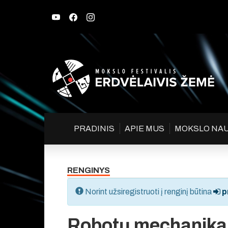
PRADINIS
APIE MUS
MOKSLO NA
RENGINYS
Norint užsiregistruoti į renginį būtina
pr
Robotų mechanika