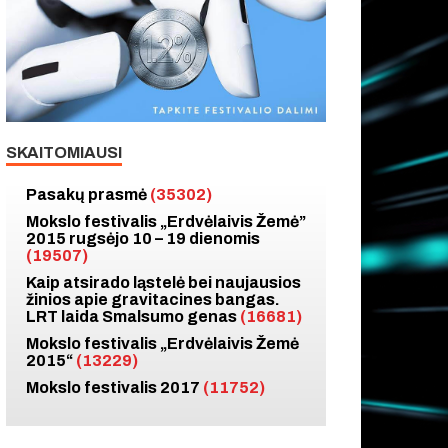
SKAITOMIAUSI
Pasakų prasmė
(35302)
Mokslo festivalis „Erdvėlaivis Žemė”
2015 rugsėjo 10 – 19 dienomis
(19507)
Kaip atsirado ląstelė bei naujausios
žinios apie gravitacines bangas.
LRT laida Smalsumo genas
(16681)
Mokslo festivalis „Erdvėlaivis Žemė
2015“
(13229)
Mokslo festivalis 2017
(11752)