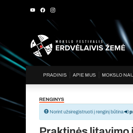
PRADINIS
APIE MUS
MOKSLO NA
RENGINYS
Norint užsiregistruoti į renginį būtina
pr
Praktinės litavimo