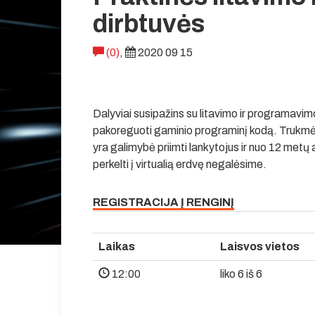
dirbtuvės
(0)
,
2020 09 15
Dalyviai susipažins su litavimo ir programavimo
pakoreguoti gaminio programinį kodą. Trukmė
yra galimybė priimti lankytojus ir nuo 12 metų
perkelti į virtualią erdvę negalėsime.
REGISTRACIJA Į RENGINĮ
Laikas
Laisvos vietos
12:00
liko 6 iš 6