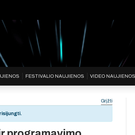
UJIENOS
FESTIVALIO NAUJIENOS
VIDEO NAUJIENO
Grįžti
isijungti.
 ir programavimo