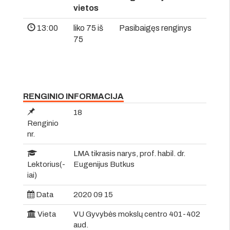
vietos
13:00
liko 75 iš
Pasibaigęs renginys
75
RENGINIO INFORMACIJA
18
Renginio
nr.
LMA tikrasis narys, prof. habil. dr.
Lektorius(-
Eugenijus Butkus
iai)
Data
2020 09 15
Vieta
VU Gyvybės mokslų centro 401-402
aud.