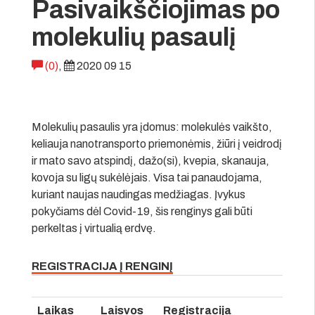
Pasivaikščiojimas po
molekulių pasaulį
(0)
,
2020 09 15
Molekulių pasaulis yra įdomus: molekulės vaikšto,
keliauja nanotransporto priemonėmis, žiūri į veidrodį
ir mato savo atspindį, dažo(si), kvepia, skanauja,
kovoja su ligų sukėlėjais. Visa tai panaudojama,
kuriant naujas naudingas medžiagas. Įvykus
pokyčiams dėl Covid-19, šis renginys gali būti
perkeltas į virtualią erdvę.
REGISTRACIJA Į RENGINĮ
Laikas
Laisvos
Registracija