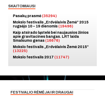
SKAITOMIAUSI
Pasakų prasmė
(35294)
Mokslo festivalis „Erdvėlaivis Žemė” 2015
rugsėjo 10 – 19 dienomis
(19496)
Kaip atsirado ląstelė bei naujausios žinios
apie gravitacines bangas. LRT laida
Smalsumo genas
(16676)
Mokslo festivalis „Erdvėlaivis Žemė 2015“
(13225)
Mokslo festivalis 2017
(11747)
FESTIVALIO RĖMĖJAI IR DRAUGAI