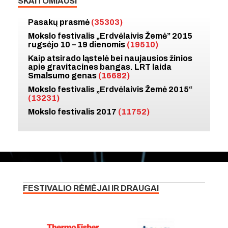
SKAITOMIAUSI
Pasakų prasmė
(35303)
Mokslo festivalis „Erdvėlaivis Žemė” 2015
rugsėjo 10 – 19 dienomis
(19510)
Kaip atsirado ląstelė bei naujausios žinios
apie gravitacines bangas. LRT laida
Smalsumo genas
(16682)
Mokslo festivalis „Erdvėlaivis Žemė 2015“
(13231)
Mokslo festivalis 2017
(11752)
FESTIVALIO RĖMĖJAI IR DRAUGAI