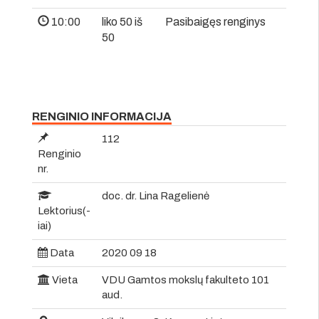
10:00
liko 50 iš
Pasibaigęs renginys
50
RENGINIO INFORMACIJA
112
Renginio
nr.
doc. dr. Lina Ragelienė
Lektorius(-
iai)
Data
2020 09 18
Vieta
VDU Gamtos mokslų fakulteto 101
aud.