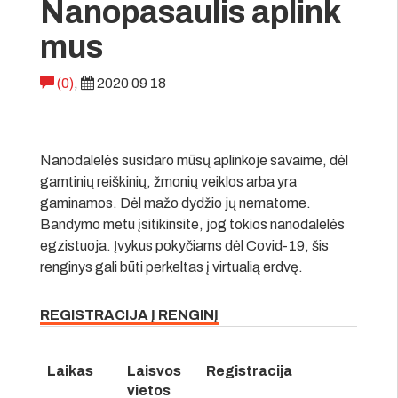
Nanopasaulis aplink
mus
(0)
,
2020 09 18
Nanodalelės susidaro mūsų aplinkoje savaime, dėl
gamtinių reiškinių, žmonių veiklos arba yra
gaminamos. Dėl mažo dydžio jų nematome.
Bandymo metu įsitikinsite, jog tokios nanodalelės
egzistuoja. Įvykus pokyčiams dėl Covid-19, šis
renginys gali būti perkeltas į virtualią erdvę.
REGISTRACIJA Į RENGINĮ
Laikas
Laisvos
Registracija
vietos