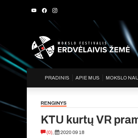
PRADINIS
APIE MUS
MOKSLO NA
RENGINYS
KTU kurtų VR pra
(0)
,
2020 09 18