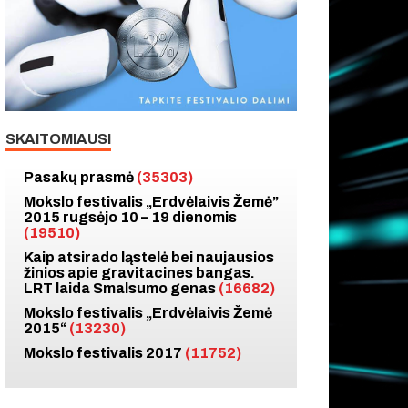
SKAITOMIAUSI
Pasakų prasmė
(35303)
Mokslo festivalis „Erdvėlaivis Žemė”
2015 rugsėjo 10 – 19 dienomis
(19510)
Kaip atsirado ląstelė bei naujausios
žinios apie gravitacines bangas.
LRT laida Smalsumo genas
(16682)
Mokslo festivalis „Erdvėlaivis Žemė
2015“
(13230)
Mokslo festivalis 2017
(11752)