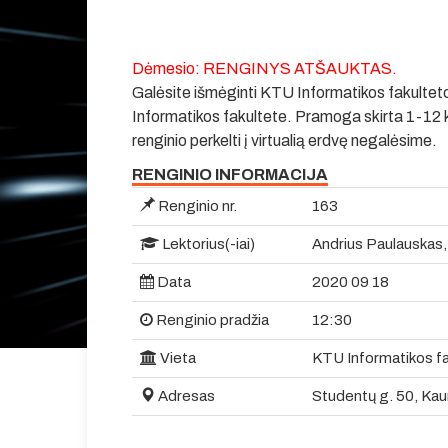
Dėmesio: RENGINYS ATŠAUKTAS.
Galėsite išmėginti KTU Informatikos fakulteto 
Informatikos fakultete. Pramoga skirta 1-12 
renginio perkelti į virtualią erdvę negalėsime.
RENGINIO INFORMACIJA
Renginio nr.
163
Lektorius(-iai)
Andrius Paulauskas,
Data
2020 09 18
Renginio pradžia
12:30
Vieta
KTU Informatikos fak
Adresas
Studentų g. 50, Kau