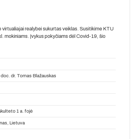
virtualiajai realybei sukurtas veiklas. Susitikime KTU
kl. mokiniams. Įvykus pokyčiams dėl Covid-19, šio
 doc. dr. Tomas Blažauskas
ulteto 1 a. fojė
nas, Lietuva