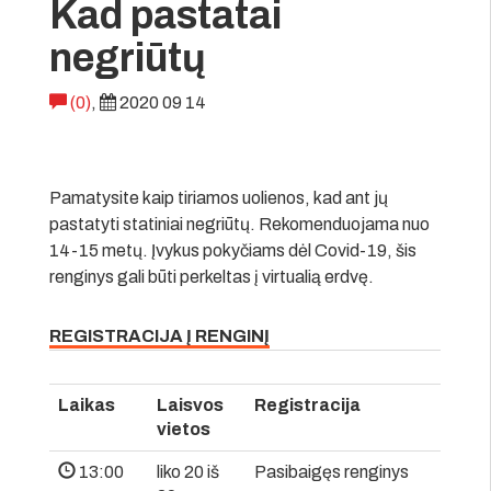
Kad pastatai
negriūtų
(0)
,
2020 09 14
Pamatysite kaip tiriamos uolienos, kad ant jų
pastatyti statiniai negriūtų. Rekomenduojama nuo
14-15 metų. Įvykus pokyčiams dėl Covid-19, šis
renginys gali būti perkeltas į virtualią erdvę.
REGISTRACIJA Į RENGINĮ
Laikas
Laisvos
Registracija
vietos
13:00
liko 20 iš
Pasibaigęs renginys