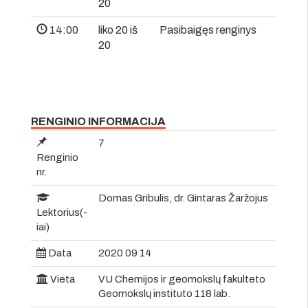
20
14:00
liko 20 iš
Pasibaigęs renginys
20
RENGINIO INFORMACIJA
7
Renginio
nr.
Domas Gribulis, dr. Gintaras Žaržojus
Lektorius(-
iai)
Data
2020 09 14
Vieta
VU Chemijos ir geomokslų fakulteto
Geomokslų instituto 118 lab.