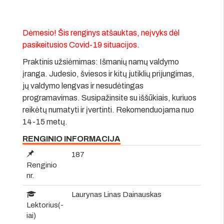
Dėmesio! Šis renginys atšauktas, neįvyks dėl
pasikeitusios Covid-19 situacijos.
Praktinis užsiėmimas: Išmanių namų valdymo
įranga. Judesio, šviesos ir kitų jutiklių prijungimas,
jų valdymo lengvas ir nesudėtingas
programavimas. Susipažinsite su iššūkiais, kuriuos
reikėtų numatyti ir įvertinti. Rekomenduojama nuo
14-15 metų.
RENGINIO INFORMACIJA
187
Renginio
nr.
Laurynas Linas Dainauskas
Lektorius(-
iai)