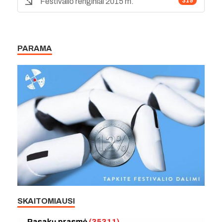
Festivalio renginiai 2015 m.
319
PARAMA
SKAITOMIAUSI
Pasakų prasmė
(35311)