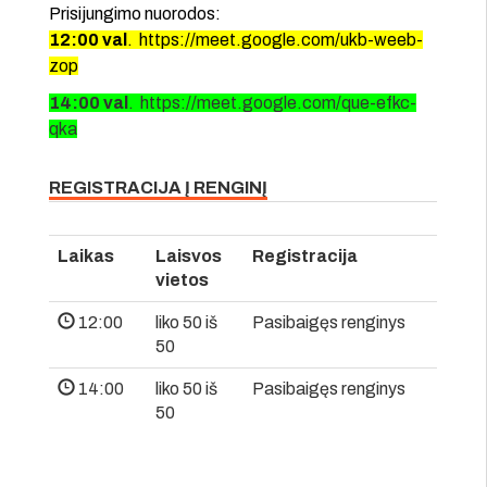
Prisijungimo nuorodos:
12:00 val
. https://meet.google.com/ukb-weeb-
zop
14:00 val
. https://meet.google.com/que-efkc-
qka
REGISTRACIJA Į RENGINĮ
Laikas
Laisvos
Registracija
vietos
12:00
liko 50 iš
Pasibaigęs renginys
50
14:00
liko 50 iš
Pasibaigęs renginys
50