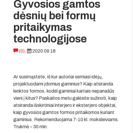
Gyvosios gamtos
dėsnių bei formų
pritaikymas
technologijose
(0)
,
2020 09 18
Ar susimąstėte, iš kur autoriai semiasi idėjų,
projektuodami įdomius gaminius? Kaip atsiranda
lenktos formos, kodėl gaminiai kartais nepanašūs
vieni į kitus? Paskaitos metu galėsite sužinoti, kaip
atsiranda išskirtiniai interjero ir eksterjero objektai,
kaip gyvosios gamtos formos pritaikomos kuriant
gaminius. Rekomenduojama 7-10 kl. moksleiviams.
Trukmė – 30 min.