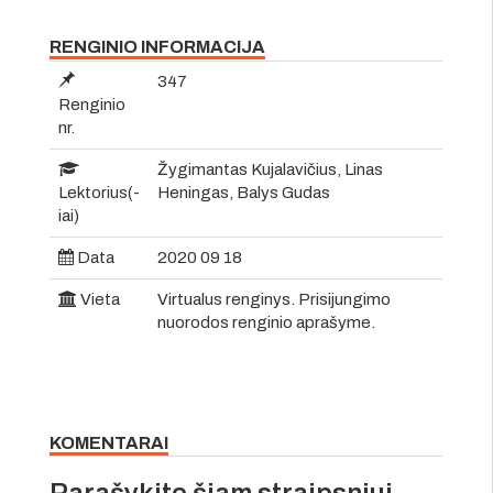
RENGINIO INFORMACIJA
347
Renginio
nr.
Žygimantas Kujalavičius, Linas
Lektorius(-
Heningas, Balys Gudas
iai)
Data
2020 09 18
Vieta
Virtualus renginys. Prisijungimo
nuorodos renginio aprašyme.
KOMENTARAI
Parašykite šiam straipsniui