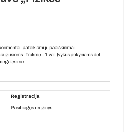
imentai, pateikiami jų paaiškinimai.
uaugusiems. Trukmė – 1 val. Įvykus pokyčiams dėl
vę negalėsime.
Registracija
Pasibaigęs renginys