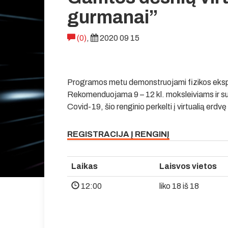
gurmanai”
(0)
,
2020 09 15
Programos metu demonstruojami fizikos eksper
Rekomenduojama 9 – 12 kl. moksleiviams ir s
Covid-19, šio renginio perkelti į virtualią erd
REGISTRACIJA Į RENGINĮ
Laikas
Laisvos vietos
12:00
liko 18 iš 18