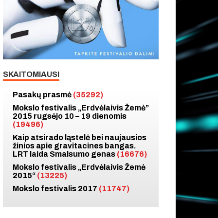
SKAITOMIAUSI
Pasakų prasmė
(35292)
Mokslo festivalis „Erdvėlaivis Žemė”
2015 rugsėjo 10 – 19 dienomis
(19496)
Kaip atsirado ląstelė bei naujausios
žinios apie gravitacines bangas.
LRT laida Smalsumo genas
(16676)
Mokslo festivalis „Erdvėlaivis Žemė
2015“
(13225)
Mokslo festivalis 2017
(11747)