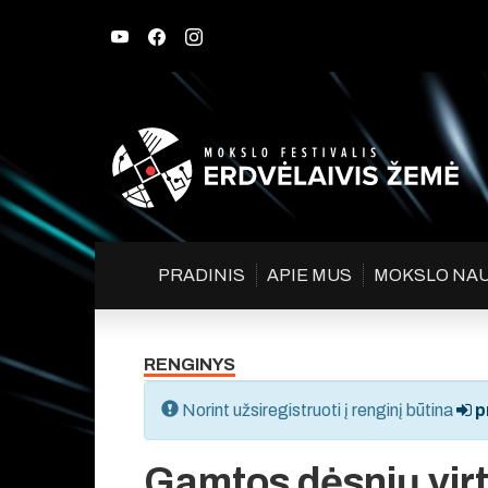
PRADINIS
APIE MUS
MOKSLO NA
RENGINYS
Norint užsiregistruoti į renginį būtina
pr
Gamtos dėsnių virt