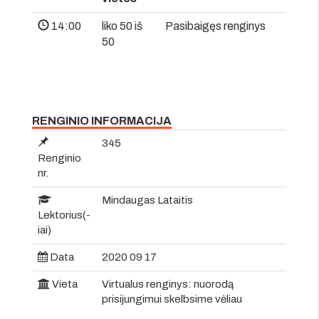
14:00
liko 50 iš
Pasibaigęs renginys
50
RENGINIO INFORMACIJA
345
Renginio
nr.
Mindaugas Lataitis
Lektorius(-
iai)
Data
2020 09 17
Vieta
Virtualus renginys: nuorodą
prisijungimui skelbsime vėliau