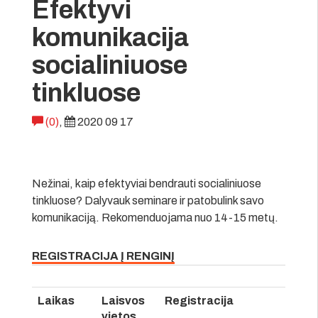
Efektyvi
komunikacija
socialiniuose
tinkluose
(0)
,
2020 09 17
Nežinai, kaip efektyviai bendrauti socialiniuose
tinkluose? Dalyvauk seminare ir patobulink savo
komunikaciją. Rekomenduojama nuo 14-15 metų.
REGISTRACIJA Į RENGINĮ
Laikas
Laisvos
Registracija
vietos