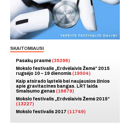
SKAITOMIAUSI
Pasakų prasmė
(35296)
Mokslo festivalis „Erdvėlaivis Žemė” 2015
rugsėjo 10 – 19 dienomis
(19504)
Kaip atsirado ląstelė bei naujausios žinios
apie gravitacines bangas. LRT laida
Smalsumo genas
(16679)
Mokslo festivalis „Erdvėlaivis Žemė 2015“
(13227)
Mokslo festivalis 2017
(11749)