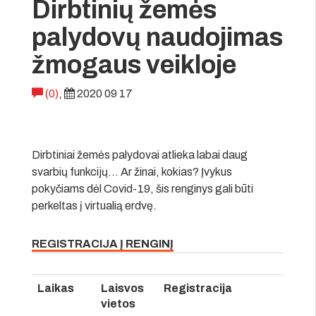
Dirbtinių žemės
palydovų naudojimas
žmogaus veikloje
(0)
,
2020 09 17
Dirbtiniai žemės palydovai atlieka labai daug
svarbių funkcijų… Ar žinai, kokias? Įvykus
pokyčiams dėl Covid-19, šis renginys gali būti
perkeltas į virtualią erdvę.
REGISTRACIJA Į RENGINĮ
Laikas
Laisvos
Registracija
vietos