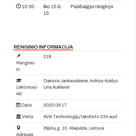
10:00
liko 15 iš
Pasibaigęs renginys
15
RENGINIO INFORMACIJA
218
Renginio
nr.
Dainora Jankauskienė, Indrius Kuklys,
Lektorius(-
Lina Kuklienė
iai)
Data
2020 09 17
Vieta
KVK Technologijų fakulteto 234 aud.
Bijūnų g. 10, Klaipėda, Lietuva
Adresas