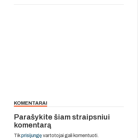
KOMENTARAI
Parašykite šiam straipsniui
komentarą
Tik
prisijungę
vartotojai gali komentuoti.