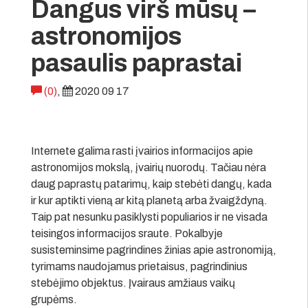
Dangus virš mūsų –
astronomijos
pasaulis paprastai
(0)
,
2020 09 17
Internete galima rasti įvairios informacijos apie
astronomijos mokslą, įvairių nuorodų. Tačiau nėra
daug paprastų patarimų, kaip stebėti dangų, kada
ir kur aptikti vieną ar kitą planetą arba žvaigždyną.
Taip pat nesunku pasiklysti populiarios ir ne visada
teisingos informacijos sraute. Pokalbyje
susisteminsime pagrindines žinias apie astronomiją,
tyrimams naudojamus prietaisus, pagrindinius
stebėjimo objektus. Įvairaus amžiaus vaikų
grupėms.