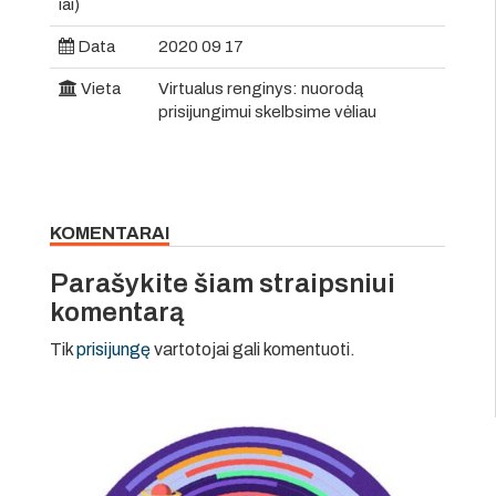
iai)
Data
2020 09 17
Vieta
Virtualus renginys: nuorodą
prisijungimui skelbsime vėliau
KOMENTARAI
Parašykite šiam straipsniui
komentarą
Tik
prisijungę
vartotojai gali komentuoti.