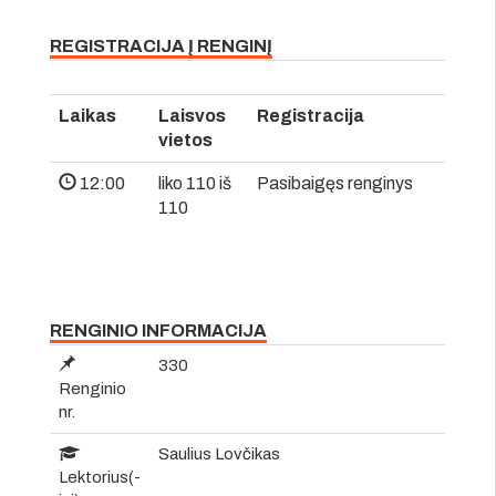
REGISTRACIJA Į RENGINĮ
Laikas
Laisvos
Registracija
vietos
12:00
liko 110 iš
Pasibaigęs renginys
110
RENGINIO INFORMACIJA
330
Renginio
nr.
Saulius Lovčikas
Lektorius(-