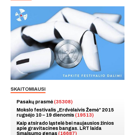
SKAITOMIAUSI
Pasakų prasmė
(35308)
Mokslo festivalis „Erdvėlaivis Žemė” 2015
rugsėjo 10 – 19 dienomis
(19513)
Kaip atsirado ląstelė bei naujausios žinios
apie gravitacines bangas. LRT laida
Smalsumo genas
(16687)