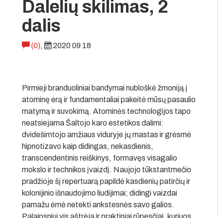
Dalelių skilimas, 2
dalis
(0)
,
2020 09 18
Pirmieji branduoliniai bandymai nubloškė žmoniją į
atominę erą ir fundamentaliai pakeitė mūsų pasaulio
matymą ir suvokimą. Atominės technologijos tapo
neatsiejama Šaltojo karo estetikos dalimi:
dvidešimtojo amžiaus viduryje jų mastas ir grėsmė
hipnotizavo kaip didingas, nekasdienis,
transcendentinis reiškinys, formavęs visagalio
mokslo ir technikos įvaizdį. Naujojo tūkstantmečio
pradžioje šį repertuarą papildė kasdienių patirčių ir
kolonijinio išnaudojimo liudijimai; didingi vaizdai
pamažu ėmė netekti ankstesnės savo galios.
Palaipsniui vis aštrėja ir praktiniai rūpesčiai, kuriuos