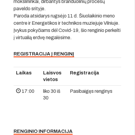
mokslininkai, dirbantys branduolinių procesų
paveldo srityje.
Paroda atsidarys rugsėjo 11 d. Šiuolaikinio meno
centre ir Energetikos ir technikos muziejuje Vilniuje.
Įvykus pokyčiams dėl Covid-19, šio renginio perkelti
į virtualią erdvę negalėsime.
REGISTRACIJA Į RENGINĮ
Laikas
Laisvos
Registracija
vietos
17:00
liko 30 iš
Pasibaigęs renginys
30
RENGINIO INFORMACIJA