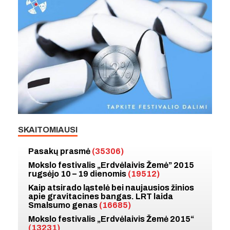
SKAITOMIAUSI
Pasakų prasmė
(35306)
Mokslo festivalis „Erdvėlaivis Žemė” 2015
rugsėjo 10 – 19 dienomis
(19512)
Kaip atsirado ląstelė bei naujausios žinios
apie gravitacines bangas. LRT laida
Smalsumo genas
(16685)
Mokslo festivalis „Erdvėlaivis Žemė 2015“
(13231)