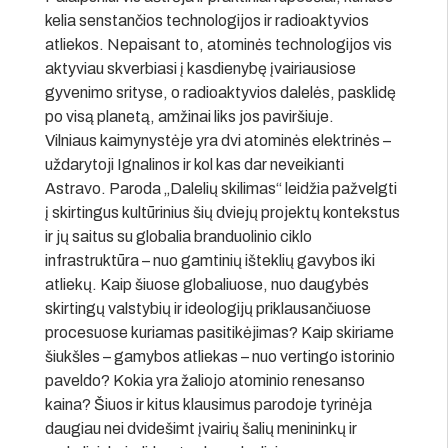
kelia senstančios technologijos ir radioaktyvios
atliekos. Nepaisant to, atominės technologijos vis
aktyviau skverbiasi į kasdienybę įvairiausiose
gyvenimo srityse, o radioaktyvios dalelės, pasklidę
po visą planetą, amžinai liks jos paviršiuje.
Vilniaus kaimynystėje yra dvi atominės elektrinės –
uždarytoji Ignalinos ir kol kas dar neveikianti
Astravo. Paroda „Dalelių skilimas“ leidžia pažvelgti
į skirtingus kultūrinius šių dviejų projektų kontekstus
ir jų saitus su globalia branduolinio ciklo
infrastruktūra – nuo gamtinių išteklių gavybos iki
atliekų. Kaip šiuose globaliuose, nuo daugybės
skirtingų valstybių ir ideologijų priklausančiuose
procesuose kuriamas pasitikėjimas? Kaip skiriame
šiukšles – gamybos atliekas – nuo vertingo istorinio
paveldo? Kokia yra žaliojo atominio renesanso
kaina? Šiuos ir kitus klausimus parodoje tyrinėja
daugiau nei dvidešimt įvairių šalių menininkų ir