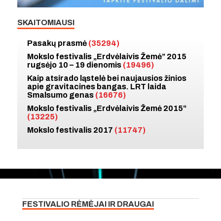
SKAITOMIAUSI
Pasakų prasmė
(35294)
Mokslo festivalis „Erdvėlaivis Žemė” 2015
rugsėjo 10 – 19 dienomis
(19496)
Kaip atsirado ląstelė bei naujausios žinios
apie gravitacines bangas. LRT laida
Smalsumo genas
(16676)
Mokslo festivalis „Erdvėlaivis Žemė 2015“
(13225)
Mokslo festivalis 2017
(11747)
FESTIVALIO RĖMĖJAI IR DRAUGAI