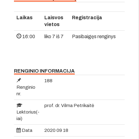
Laikas
Laisvos
Registracija
vietos
16:00
liko 7 iš 7
Pasibaigęs renginys
RENGINIO INFORMACIJA
188
Renginio
nr.
prof. dr. Vilma Petrikaitė
Lektorius(-
iai)
Data
2020 09 18