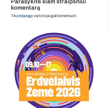
Parašykite šiam straipsniui
komentarą
Tik
prisijungę
vartotojai gali komentuoti.