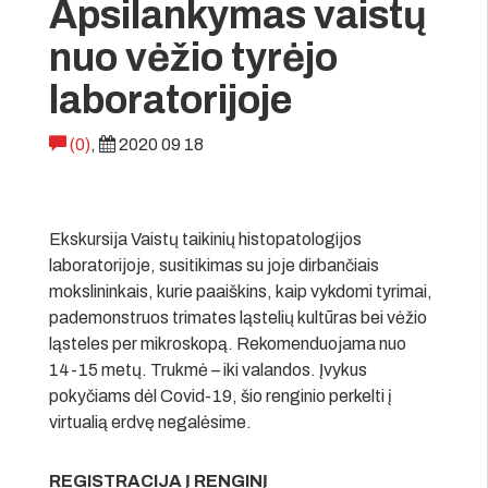
Apsilankymas vaistų
nuo vėžio tyrėjo
laboratorijoje
(0)
,
2020 09 18
Ekskursija Vaistų taikinių histopatologijos
laboratorijoje, susitikimas su joje dirbančiais
mokslininkais, kurie paaiškins, kaip vykdomi tyrimai,
pademonstruos trimates ląstelių kultūras bei vėžio
ląsteles per mikroskopą. Rekomenduojama nuo
14-15 metų. Trukmė – iki valandos. Įvykus
pokyčiams dėl Covid-19, šio renginio perkelti į
virtualią erdvę negalėsime.
REGISTRACIJA Į RENGINĮ