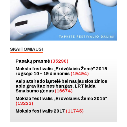
SKAITOMIAUSI
Pasakų prasmė
(35290)
Mokslo festivalis „Erdvėlaivis Žemė” 2015
rugsėjo 10 – 19 dienomis
(19494)
Kaip atsirado ląstelė bei naujausios žinios
apie gravitacines bangas. LRT laida
Smalsumo genas
(16674)
Mokslo festivalis „Erdvėlaivis Žemė 2015“
(13223)
Mokslo festivalis 2017
(11745)