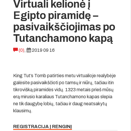
Virtuali kelionė į
Egipto piramidę –
pasivaikščiojimas po
Tutanchamono kapą
(0)
,
2019 09 16
King Tut’s Tomb patirties metu virtualioje realybėje
galėsite pasivaikščioti po tamsų ir niūrų, tačiau itin
tikrovišką piramidės vidų. 1323 metais prieš mūsų
erą mirusio karaliaus Tutanchamono kapas slepia
ne tik daugybę lobių, tačiau ir daug neatsakytų
klausimų.
REGISTRACIJA Į RENGINĮ