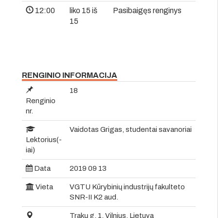
12:00
liko 15 iš
Pasibaigęs renginys
15
RENGINIO INFORMACIJA
18
Renginio
nr.
Vaidotas Grigas, studentai savanoriai
Lektorius(-
iai)
Data
2019 09 13
Vieta
VGTU Kūrybinių industrijų fakulteto
SNR-II K2 aud.
Trakų g. 1, Vilnius, Lietuva