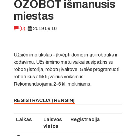
OZOBOT išmanusis
miestas
(0)
,
2019 09 16
Užsiėmimo tikslas – įkvėpti domėjimąsi robotika ir
kodavimu. Užsiėmimo metu vaikai susipažins su
robotų istorija, robotų įvairove. Galės programuoti
robotukus atlikti įvairius veiksmus
Rekomenduojama 2-6 kl. mokiniams.
REGISTRACIJA Į RENGINĮ
Laikas
Laisvos
Registracija
vietos