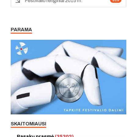
Festivalio renginiai 2015 m.
319
PARAMA
SKAITOMIAUSI
Pasakų prasmė
(35302)