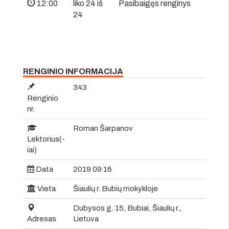
12:00
liko 24 iš
Pasibaigęs renginys
24
RENGINIO INFORMACIJA
343
Renginio
nr.
Roman Šarpanov
Lektorius(-
iai)
Data
2019 09 16
Vieta
Šiaulių r. Bubių mokykloje
Dubysos g. 15, Bubiai, Šiaulių r.,
Adresas
Lietuva