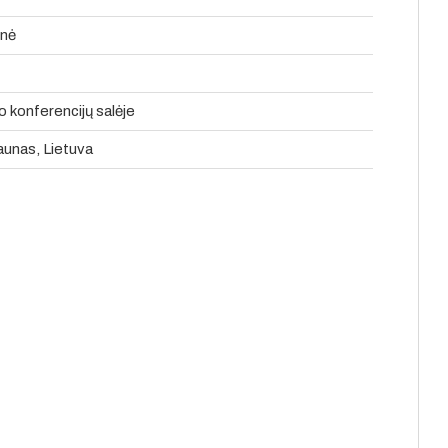
enė
konferencijų salėje
Kaunas, Lietuva