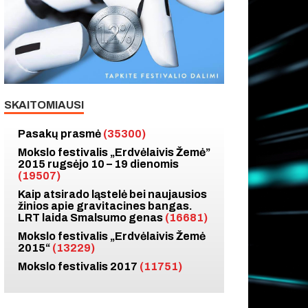
SKAITOMIAUSI
Pasakų prasmė
(35300)
Mokslo festivalis „Erdvėlaivis Žemė”
2015 rugsėjo 10 – 19 dienomis
(19507)
Kaip atsirado ląstelė bei naujausios
žinios apie gravitacines bangas.
LRT laida Smalsumo genas
(16681)
Mokslo festivalis „Erdvėlaivis Žemė
2015“
(13229)
Mokslo festivalis 2017
(11751)