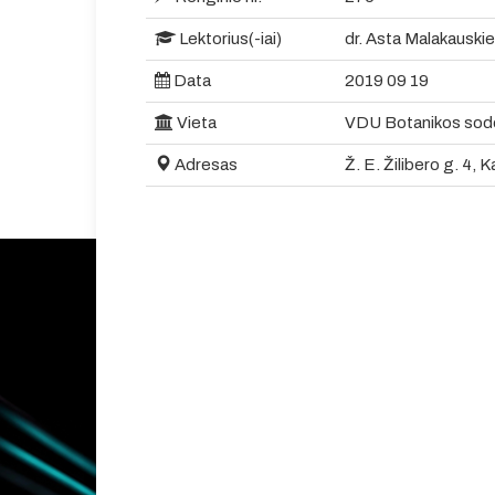
Lektorius(-iai)
dr. Asta Malakauski
Data
2019 09 19
Vieta
VDU Botanikos sodo 
Adresas
Ž. E. Žilibero g. 4, 