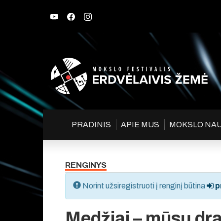
PRADINIS
APIE MUS
MOKSLO NA
RENGINYS
Norint užsiregistruoti į renginį būtina
pr
Medžiai – mūsų dr