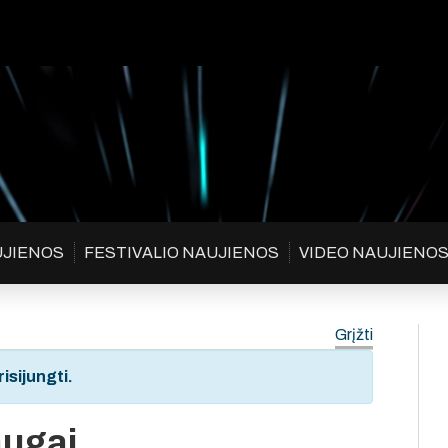
UJIENOS
FESTIVALIO NAUJIENOS
VIDEO NAUJIENO
Grįžti
isijungti.
augai