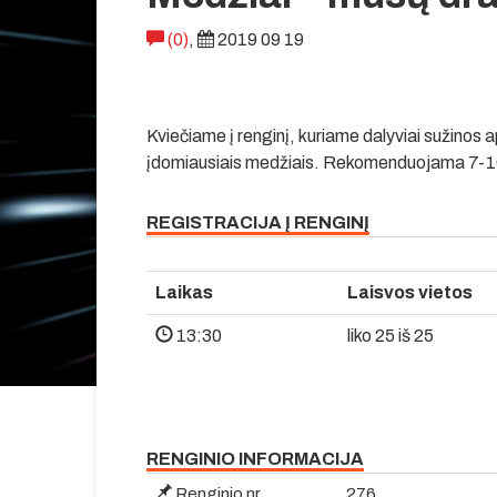
(0)
,
2019 09 19
Kviečiame į renginį, kuriame dalyviai sužinos 
įdomiausiais medžiais. Rekomenduojama 7-10 
REGISTRACIJA Į RENGINĮ
Laikas
Laisvos vietos
13:30
liko 25 iš 25
RENGINIO INFORMACIJA
Renginio nr.
276