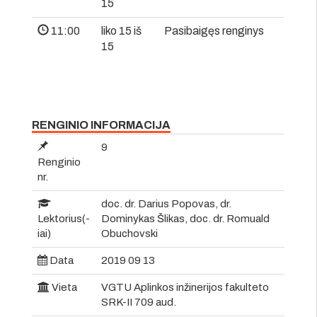
15
11:00
liko 15 iš
Pasibaigęs renginys
15
RENGINIO INFORMACIJA
9
Renginio
nr.
doc. dr. Darius Popovas, dr.
Lektorius(-
Dominykas Šlikas, doc. dr. Romuald
iai)
Obuchovski
Data
2019 09 13
Vieta
VGTU Aplinkos inžinerijos fakulteto
SRK-II 709 aud.