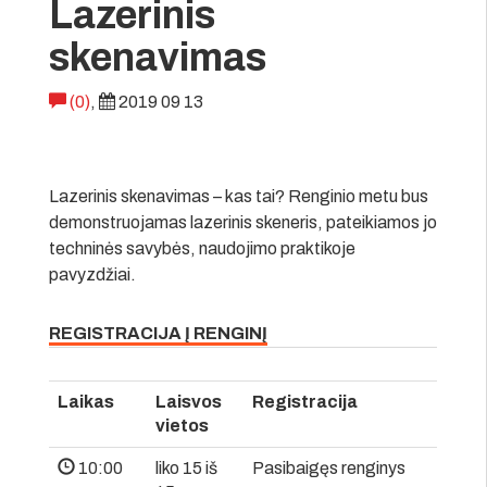
Lazerinis
skenavimas
(0)
,
2019 09 13
Lazerinis skenavimas – kas tai? Renginio metu bus
demonstruojamas lazerinis skeneris, pateikiamos jo
techninės savybės, naudojimo praktikoje
pavyzdžiai.
REGISTRACIJA Į RENGINĮ
Laikas
Laisvos
Registracija
vietos
10:00
liko 15 iš
Pasibaigęs renginys