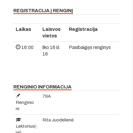
REGISTRACIJA Į RENGINĮ
Laikas
Laisvos
Registracija
vietos
16:00
liko 16 iš
Pasibaigęs renginys
16
RENGINIO INFORMACIJA
79A
Renginio
nr.
Rita Juodelienė
Lektorius(-
iai)