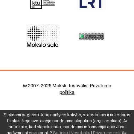
© 2007-2026 Mokslo festivalis
.
Privatumo
politika
Siekdami pagerinti Jūsų naršymo kokybę, statistiniais ir rinkodaros
tikslais šioje svetainėje naudojame slapukus (angl. cookies). Ar
sutinkate, kad slapukai būtų naudojami informacijai apie Jūsų
naršymo istoriją kaupti?
Sutinku
|
Nesutinku
|
Privatumo politika