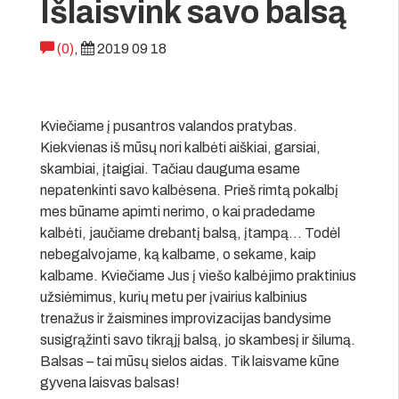
Išlaisvink savo balsą
(0)
,
2019 09 18
Kviečiame į pusantros valandos pratybas.
Kiekvienas iš mūsų nori kalbėti aiškiai, garsiai,
skambiai, įtaigiai. Tačiau dauguma esame
nepatenkinti savo kalbėsena. Prieš rimtą pokalbį
mes būname apimti nerimo, o kai pradedame
kalbėti, jaučiame drebantį balsą, įtampą… Todėl
nebegalvojame, ką kalbame, o sekame, kaip
kalbame. Kviečiame Jus į viešo kalbėjimo praktinius
užsiėmimus, kurių metu per įvairius kalbinius
trenažus ir žaismines improvizacijas bandysime
susigrąžinti savo tikrąjį balsą, jo skambesį ir šilumą.
Balsas – tai mūsų sielos aidas. Tik laisvame kūne
gyvena laisvas balsas!