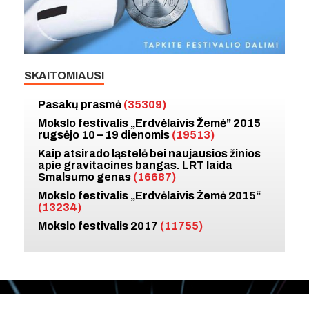
SKAITOMIAUSI
Pasakų prasmė
(35309)
Mokslo festivalis „Erdvėlaivis Žemė” 2015
rugsėjo 10 – 19 dienomis
(19513)
Kaip atsirado ląstelė bei naujausios žinios
apie gravitacines bangas. LRT laida
Smalsumo genas
(16687)
Mokslo festivalis „Erdvėlaivis Žemė 2015“
(13234)
Mokslo festivalis 2017
(11755)