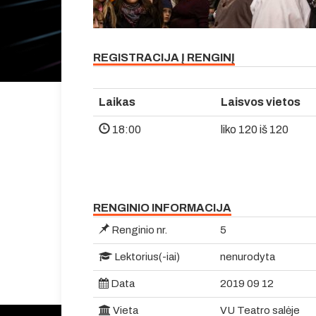
REGISTRACIJA Į RENGINĮ
Laikas
Laisvos vietos
18:00
liko 120 iš 120
RENGINIO INFORMACIJA
Renginio nr.
5
Lektorius(-iai)
nenurodyta
Data
2019 09 12
Vieta
VU Teatro salėje