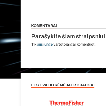
KOMENTARAI
Parašykite šiam straipsniu
Tik
prisijungę
vartotojai gali komentuoti.
FESTIVALIO RĖMĖJAI IR DRAUGAI