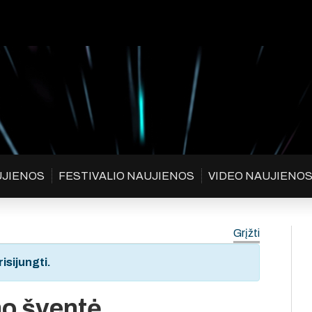
UJIENOS
FESTIVALIO NAUJIENOS
VIDEO NAUJIENO
Grįžti
isijungti.
mo šventė