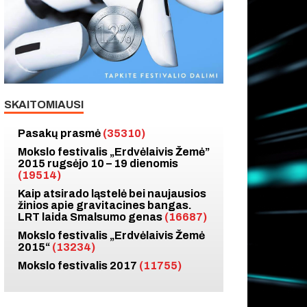
SKAITOMIAUSI
Pasakų prasmė
(35310)
Mokslo festivalis „Erdvėlaivis Žemė”
2015 rugsėjo 10 – 19 dienomis
(19514)
Kaip atsirado ląstelė bei naujausios
žinios apie gravitacines bangas.
LRT laida Smalsumo genas
(16687)
Mokslo festivalis „Erdvėlaivis Žemė
2015“
(13234)
Mokslo festivalis 2017
(11755)