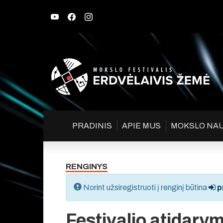
PRADINIS
APIE MUS
MOKSLO NA
RENGINYS
Norint užsiregistruoti į renginį būtina
pr
Festivalio atidary