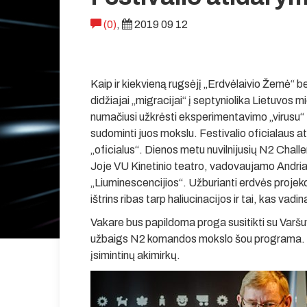
(0)
,
2019 09 12
Kaip ir kiekvieną rugsėjį „Erdvėlaivio Žemė“ 
didžiajai „migracijai“ į septyniolika Lietuvos
numačiusi užkrėsti eksperimentavimo „virusu
sudominti juos mokslu. Festivalio oficialaus a
„oficialus“. Dienos metu nuvilnijusių N2 Challe
Joje VU Kinetinio teatro, vadovaujamo Andria
„Liuminescencijios“. Užburianti erdvės projekci
ištrins ribas tarp haliucinacijos ir tai, kas vad
Vakare bus papildoma proga susitikti su Var
užbaigs N2 komandos mokslo šou programa. Jo
įsimintinų akimirkų.