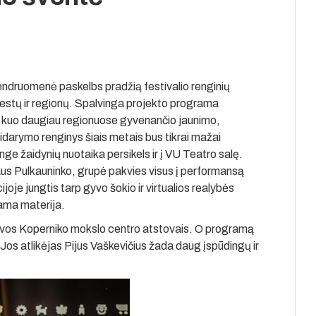
bendruomenė paskelbs pradžią festivalio renginių
 miestų ir regionų. Spalvinga projekto programa
“ kuo daugiau regionuose gyvenančio jaunimo,
tidarymo renginys šiais metais bus tikrai mažai
nge žaidynių nuotaika persikels ir į VU Teatro salę.
us Pulkauninko, grupė pakvies visus į performansą
joje jungtis tarp gyvo šokio ir virtualios realybės
inama materija.
šuvos Koperniko mokslo centro atstovais. O programą
s atlikėjas Pijus Vaškevičius žada daug įspūdingų ir