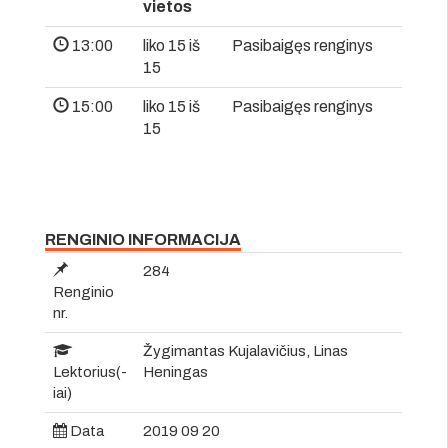
vietos
13:00
liko 15 iš
Pasibaigęs renginys
15
15:00
liko 15 iš
Pasibaigęs renginys
15
RENGINIO INFORMACIJA
284
Renginio
nr.
Žygimantas Kujalavičius, Linas
Lektorius(-
Heningas
iai)
Data
2019 09 20