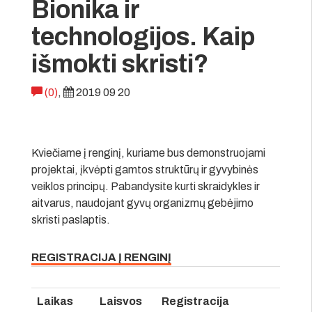
Bionika ir
technologijos. Kaip
išmokti skristi?
(0)
,
2019 09 20
Kviečiame į renginį, kuriame bus demonstruojami
projektai, įkvėpti gamtos struktūrų ir gyvybinės
veiklos principų. Pabandysite kurti skraidykles ir
aitvarus, naudojant gyvų organizmų gebėjimo
skristi paslaptis.
REGISTRACIJA Į RENGINĮ
Laikas
Laisvos
Registracija