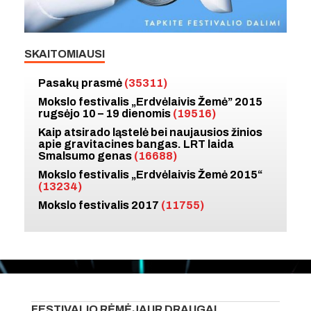
SKAITOMIAUSI
Pasakų prasmė
(35311)
Mokslo festivalis „Erdvėlaivis Žemė” 2015
rugsėjo 10 – 19 dienomis
(19516)
Kaip atsirado ląstelė bei naujausios žinios
apie gravitacines bangas. LRT laida
Smalsumo genas
(16688)
Mokslo festivalis „Erdvėlaivis Žemė 2015“
(13234)
Mokslo festivalis 2017
(11755)
FESTIVALIO RĖMĖJAI IR DRAUGAI