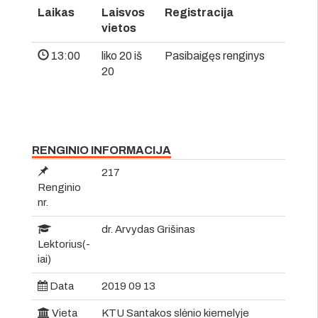
Laikas
Laisvos
Registracija
vietos
13:00
liko 20 iš
Pasibaigęs renginys
20
RENGINIO INFORMACIJA
217
Renginio
nr.
dr. Arvydas Grišinas
Lektorius(-
iai)
Data
2019 09 13
Vieta
KTU Santakos slėnio kiemelyje