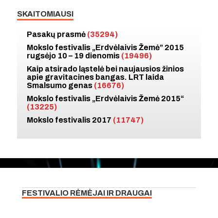
SKAITOMIAUSI
Pasakų prasmė
(35294)
Mokslo festivalis „Erdvėlaivis Žemė” 2015
rugsėjo 10 – 19 dienomis
(19496)
Kaip atsirado ląstelė bei naujausios žinios
apie gravitacines bangas. LRT laida
Smalsumo genas
(16676)
Mokslo festivalis „Erdvėlaivis Žemė 2015“
(13225)
Mokslo festivalis 2017
(11747)
FESTIVALIO RĖMĖJAI IR DRAUGAI