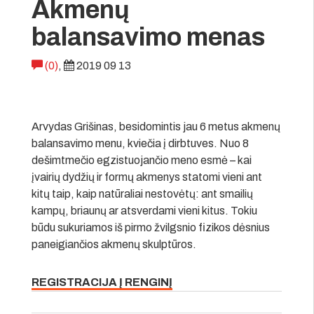
Akmenų
balansavimo menas
(0)
,
2019 09 13
Arvydas Grišinas, besidomintis jau 6 metus akmenų
balansavimo menu, kviečia į dirbtuves. Nuo 8
dešimtmečio egzistuojančio meno esmė – kai
įvairių dydžių ir formų akmenys statomi vieni ant
kitų taip, kaip natūraliai nestovėtų: ant smailių
kampų, briaunų ar atsverdami vieni kitus. Tokiu
būdu sukuriamos iš pirmo žvilgsnio fizikos dėsnius
paneigiančios akmenų skulptūros.
REGISTRACIJA Į RENGINĮ