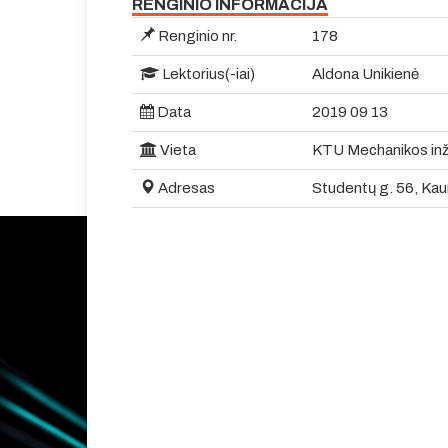
RENGINIO INFORMACIJA
Renginio nr.
178
Lektorius(-iai)
Aldona Unikienė
Data
2019 09 13
Vieta
KTU Mechanikos inžin
Adresas
Studentų g. 56, Kau