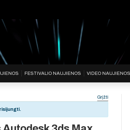
UJIENOS
FESTIVALIO NAUJIENOS
VIDEO NAUJIENO
Grįžti
isijungti.
s Autodesk 3ds Max