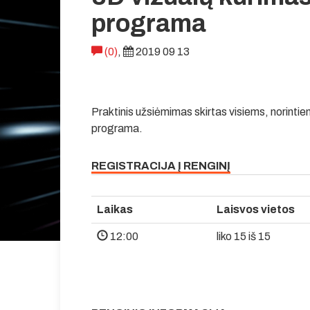
programa
(0)
,
2019 09 13
Praktinis užsiėmimas skirtas visiems, norinti
programa.
REGISTRACIJA Į RENGINĮ
Laikas
Laisvos vietos
12:00
liko 15 iš 15