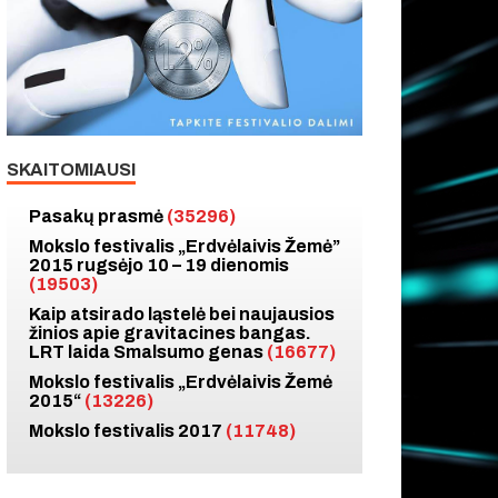
SKAITOMIAUSI
Pasakų prasmė
(35296)
Mokslo festivalis „Erdvėlaivis Žemė”
2015 rugsėjo 10 – 19 dienomis
(19503)
Kaip atsirado ląstelė bei naujausios
žinios apie gravitacines bangas.
LRT laida Smalsumo genas
(16677)
Mokslo festivalis „Erdvėlaivis Žemė
2015“
(13226)
Mokslo festivalis 2017
(11748)