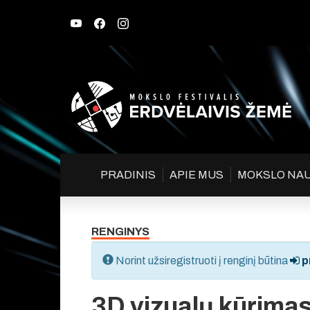
PRADINIS
APIE MUS
MOKSLO NA
RENGINYS
Norint užsiregistruoti į renginį būtina
pr
3D vizualų kūrima