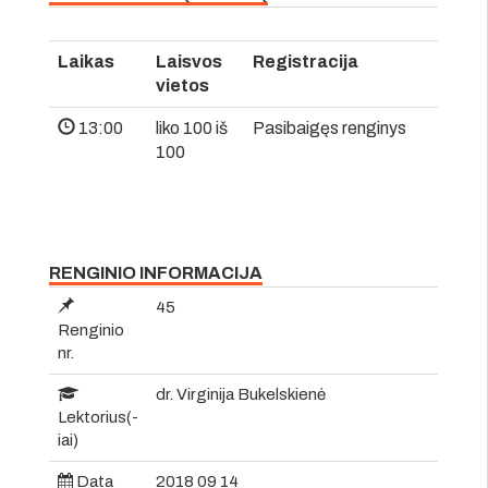
Laikas
Laisvos
Registracija
vietos
13:00
liko 100 iš
Pasibaigęs renginys
100
RENGINIO INFORMACIJA
45
Renginio
nr.
dr. Virginija Bukelskienė
Lektorius(-
iai)
Data
2018 09 14