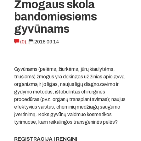
Žmogaus skola
bandomiesiems
gyvūnams
(0)
,
2018 09 14
Gyvūnams (pelėms, žiurkėms, jūrų kiaulytėms,
triušiams) žmogus yra dėkingas už žinias apie gyvą
organizmą ir jo ligas, naujus ligų diagnozavimo ir
gydymo metodus, ištobulintas chirurgines
procedūras (pvz. organų transplantavimas); naujus
efektyvius vaistus, cheminių medžiagų saugumo
įvertinimą. Koks gyvūnų vaidmuo kosmetikos
tyrimuose, kam reikalingos transgeninės pelės?
REGISTRACIJA Į RENGINĮ